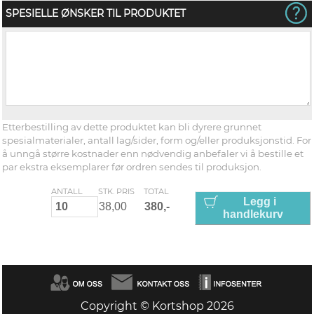
SPESIELLE ØNSKER TIL PRODUKTET
Etterbestilling av dette produktet kan bli dyrere grunnet
spesialmaterialer, antall lag/sider, form og/eller produksjonstid. For
å unngå større kostnader enn nødvendig anbefaler vi å bestille et
par ekstra eksemplarer før ordren sendes til produksjon.
ANTALL
STK. PRIS
TOTAL
Legg i
handlekurv
Copyright © Kortshop 2026