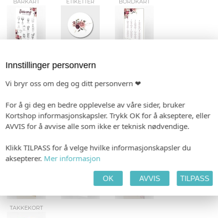
BARKART
ETIKETTER
BORDKART
KLEENEX-BELTE
FESTPROGRAM
FLASKEETIKETTER
Innstillinger personvern
Vi bryr oss om deg og ditt personvern ❤
For å gi deg en bedre opplevelse av våre sider, bruker
GAVELISTE
GJESTEBOK
VIELSEPROGRAM
Kortshop informasjonskapsler. Trykk OK for å akseptere, eller
AVVIS for å avvise alle som ikke er teknisk nødvendige.
Klikk TILPASS for å velge hvilke informasjonskapsler du
KONFETTIKORT
MENY
TALEKORT
aksepterer.
Mer informasjon
OK
AVVIS
TILPASS
TAKKEKORT