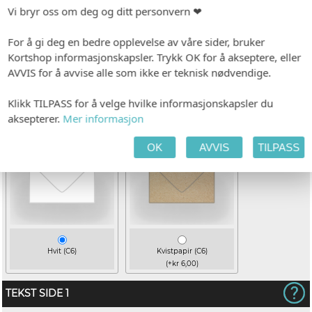
tt
Ingen
Vi bryr oss om deg og ditt personvern ❤
For å gi deg en bedre opplevelse av våre sider, bruker
PAPIR
Kortshop informasjonskapsler. Trykk OK for å akseptere, eller
Hvitt, ubestrøket
AVVIS for å avvise alle som ikke er teknisk nødvendige.
KONVOLUTT
Klikk TILPASS for å velge hvilke informasjonskapsler du
aksepterer.
Mer informasjon
OK
AVVIS
TILPASS
Hvit (C6)
Kvistpapir (C6)
(+kr 6,00)
TEKST SIDE 1