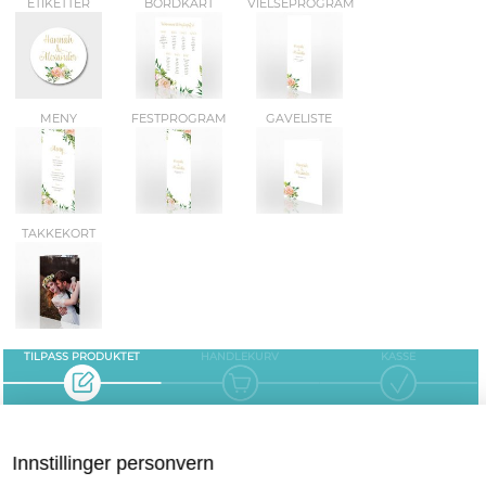
ETIKETTER
BORDKART
VIELSEPROGRAM
MENY
FESTPROGRAM
GAVELISTE
TAKKEKORT
TILPASS PRODUKTET
HANDLEKURV
KASSE
INDIVIDUALISERING
Innstillinger personvern