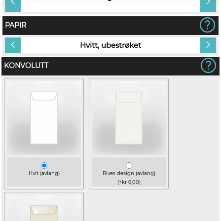
PAPIR
Hvitt, ubestrøket
KONVOLUTT
Hvit (avlang)
Rives design (avlang)
(+kr 6,00)