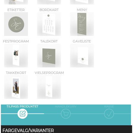
ETIKETTER
BORDKART
MENY
FESTPROGRAM
TALEKORT
GAVELISTE
TAKKEKORT
VIELSEPROGRAM
TILPASS PRODUKTET
HANDLEKURV
KASSE
FARGEVALG/VARIANTER