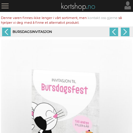
Denne varen finnes ikke lenger i vårt sortiment, men
kontakt oss gjerne
så
hjelper vi deg med å finne et alternativt produkt.
BURSDAGSINVITASJON