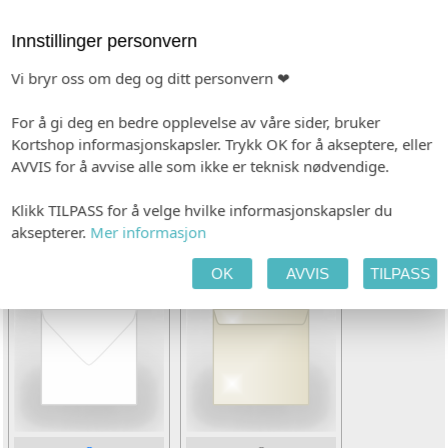
Innstillinger personvern
INDIVIDUALISERING
Vi bryr oss om deg og ditt personvern ❤
tt
Ingen
For å gi deg en bedre opplevelse av våre sider, bruker
Kortshop informasjonskapsler. Trykk OK for å akseptere, eller
AVVIS for å avvise alle som ikke er teknisk nødvendige.
PAPIR
Hvitt, bestrøket
Klikk TILPASS for å velge hvilke informasjonskapsler du
aksepterer.
Mer informasjon
KONVOLUTT
OK
AVVIS
TILPASS