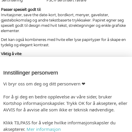
Sertifisering
FSC® sertifisert råvare
Passer spesielt godt til:
Invitasjoner, save the date-kort, bordkort, menyer, gavelister,
gjestebokomslag og andre tekstbaserte trykksaker. Papiret egner seg
spesielt godt til design med hvit tekst, strektegninger og enkle grafiske
elementer.
Det kan også kombineres med hvite eller lyse papirtyper for å skape en
tydelig og elegant kontrast.
Viktig å vite:
Vi anbefaler hvitt trykk på Marine metallic, da dette gir god kontrast mot
den mørke bakgrunnen.
Gullfarget trykk anbefales ikke, fordi gulltonen
får liten kontrast mot den skimrende overflaten og kan gå i ett med
Innstillinger personvern
papiret.
Vi bryr oss om deg og ditt personvern ❤
Papirets mørke blåfarge påvirker andre trykkfarger. Hvite områder i
designet blir papirets egen marineblå farge, og fotografier vil derfor ikke
få riktig fargegjengivelse, derfor trykkes det med en hvit spesialfarge på
For å gi deg en bedre opplevelse av våre sider, bruker
dette papiret. Bilder anbefales ikke.
Kortshop informasjonskapsler. Trykk OK for å akseptere, eller
Fargen og skimmeret kan variere med lys og synsvinkel, og kan være
AVVIS for å avvise alle som ikke er teknisk nødvendige.
vanskelig å gjengi nøyaktig på skjerm. Bildet av papiret er derfor
veiledende.
Klikk TILPASS for å velge hvilke informasjonskapsler du
aksepterer.
Mer informasjon