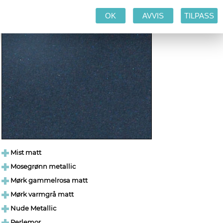
OK
AVVIS
TILPASS
Mist matt
Mosegrønn metallic
Mørk gammelrosa matt
Mørk varmgrå matt
Nude Metallic
Perlemor