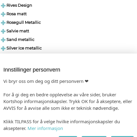
Rives Design
Rosa matt
Rosegull Metallic
Salvie matt
Sand metallic
Silver Ice metallic
Sjøgrønn Metallic
Skoggrønn matt
Innstillinger personvern
Sort matt
Vi bryr oss om deg og ditt personvern ❤
Stålblå matt
Sølv Metallic
For å gi deg en bedre opplevelse av våre sider, bruker
Texture Laid
Kortshop informasjonskapsler. Trykk OK for å akseptere, eller
AVVIS for å avvise alle som ikke er teknisk nødvendige.
Texture Laid Creme
Et elegant, kremfarget papir med en tydelig, riflet overflatestruktur. Den
Klikk TILPASS for å velge hvilke informasjonskapsler du
varme fargen og den fine linjestrukturen gir papiret et klassisk, mykt og
aksepterer.
Mer informasjon
eksklusivt uttrykk.