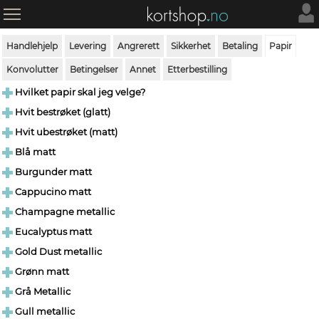
Handlehjelp
Levering
Angrerett
Sikkerhet
Betaling
Papir
Konvolutter
Betingelser
Annet
Etterbestilling
Hvilket papir skal jeg velge?
Hvit bestrøket (glatt)
Hvit ubestrøket (matt)
Blå matt
Burgunder matt
Cappucino matt
Champagne metallic
Eucalyptus matt
Gold Dust metallic
Grønn matt
Grå Metallic
Gull metallic