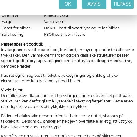
Egenskap
Informasjon
OK
AVVIS
TILPASS
Papirvekt
300 g/m²
Overflate
Riflet struktur
Farge
Varm krem
Egnet for bilder
Delvis – best til svært lyse og rolige bilder
Sertifisering
FSC® sertifisert råvare
Passer spesielt godt til:
Invitasjoner, save the date-kort, bordkort, menyer og andre tekstbaserte
trykksaker. Den varme kremfargen og den klassiske strukturen passer
spesielt godt til bryllup, vintageinspirerte uttrykk og design med varme,
dempede farger.
Papiret egner seg best til tekst, strektegninger og enkle grafiske
elementer, men kan også benyttes til bilder.
Viktig å vite:
Den riflede overflaten tar imot trykkfargen annerledes enn et glatt papir.
Strukturen kan derfor gi små, lysere felt i tekst og fargeflater. Dette er en
naturlig del av papirets uttrykk, ikke en trykkfeil.
Bilder anbefales ikke dersom bildeklarheten er prioritet, slik som på
takkekort.. Dersom du ønsker en helt jevn overflate eller et glatt uttrykk,
bør du velge en annen papirtype.
Kremfargen og strukturen kan oppleves annerledes på skjerm enn i