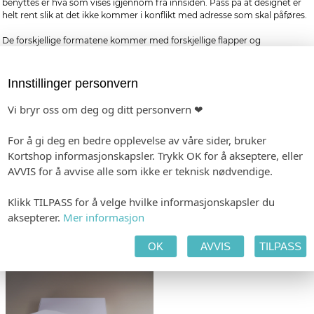
benyttes er hva som vises igjennom fra innsiden. Pass på at designet er
helt rent slik at det ikke kommer i konflikt med adresse som skal påføres.
De forskjellige formatene kommer med forskjellige flapper og
lukketekniskker. Rette flapper har limbånd for enkel lukking mens
triangelflapper må fuktes for å aktivere limet.
Innstillinger personvern
Vi bryr oss om deg og ditt personvern ❤
For å gi deg en bedre opplevelse av våre sider, bruker
Kortshop informasjonskapsler. Trykk OK for å akseptere, eller
AVVIS for å avvise alle som ikke er teknisk nødvendige.
Klikk TILPASS for å velge hvilke informasjonskapsler du
aksepterer.
Mer informasjon
Cromatico-konvolutt - kvadratisk.
Cromatico-konvolutt - C6. Passer
Passer til våre kort i formatet
OK
AVVIS
TILPASS
til våre kort i formatet 105x148mm.
145x145mm.