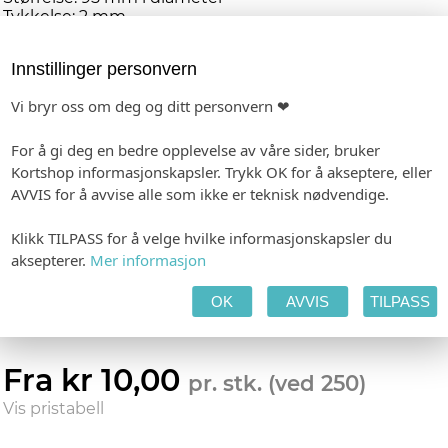
Tykkelse: 2 mm
Materiale: Absorberende trepapp
Antall: Pakker med 25 stk
Innstillinger personvern
Viktig å vite:
Vi bryr oss om deg og ditt personvern ❤
Dersom designet har heldekkende foto eller farge, vil
coasterne i stor grad miste sin absorberende effekt,
ettersom materialet allerede er mettet.
For å gi deg en bedre opplevelse av våre sider, bruker
Kortshop informasjonskapsler. Trykk OK for å akseptere, eller
Personlig tilpasning
AVVIS for å avvise alle som ikke er teknisk nødvendige.
Våre designere gjør hver ordre unik, og vi har dermed ingen
Klikk TILPASS for å velge hvilke informasjonskapsler du
automatisk forhåndsvisning. Mail med link til din forhåndsvisning
aksepterer.
Mer informasjon
sendes i løpet av 2-3 virkedager etter fullført ordre
-
Format: 95 x 95 mm
Minimumsbestilling: 25
OK
AVVIS
TILPASS
Forhåndsvisning etter 1-2 dager. Produksjon innen 1 uke etter godkjenning.
Fra kr 10,00
pr. stk. (ved 250)
Vis pristabell