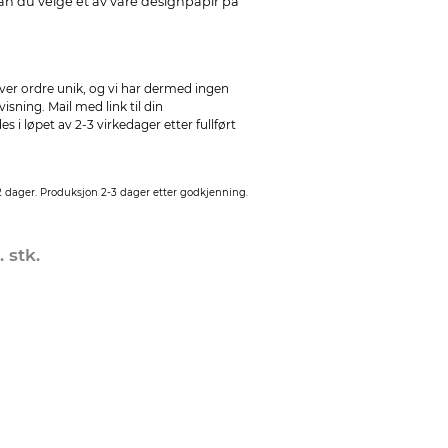
 kan du velge et av våre designpapir på
ver ordre unik, og vi har dermed ingen
sning. Mail med link til din
 i løpet av 2-3 virkedager etter fullført
2 dager. Produksjon 2-3 dager etter godkjenning.
. stk.