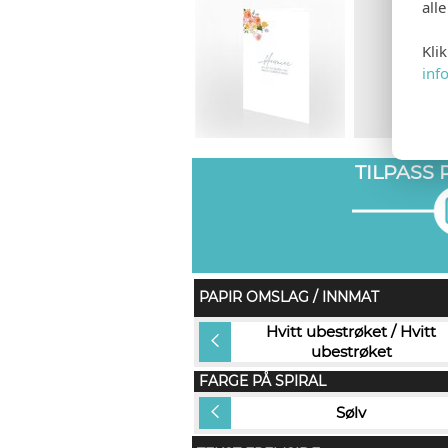
all
Kli
inf
TILPASS
PAPIR OMSLAG / INNMAT
Silver ice / Hvitt ubestrøket
Hvitt ubestrøket / Hvitt
(+kr 20,00)
ubestrøket
FARGE PÅ SPIRAL
Sort
Sølv