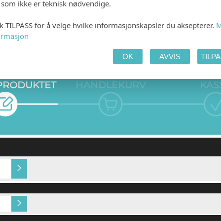
e som ikke er teknisk nødvendige.
kk TILPASS for å velge hvilke informasjonskapsler du aksepterer.
M
ormasjon
OK
AVVIS
TILP
 PRODUKTET
HANDLEKURV
KAS
Gold dust/ Hvitt ubestrøket
Gold Dust / Gold D
(+kr 20,00)
(+kr 149,00)
Sort
Sølv