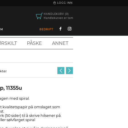
|
LOGG INN
HANDLEKURV (0)
Handlekurven er tom
OM
BEDRIFT
RSKILT
PÅSKE
ANNET
ukter
p, 11355u
dagen med spiral.
t kvalitetspapir på omslaget som
st.
 (50 sider) til å skrive hilsener på.
ler sølvfarget spiral