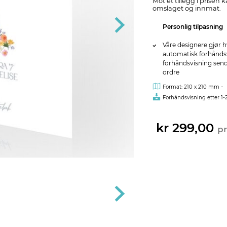
Mot et tillegg i prisen
omslaget og innmat.
Personlig tilpasning
Våre designere gjør h
automatisk forhåndsvi
forhåndsvisning sendes
ordre
-
Format: 210 x 210 mm
Forhåndsvisning etter 1-
kr 299,00
pr