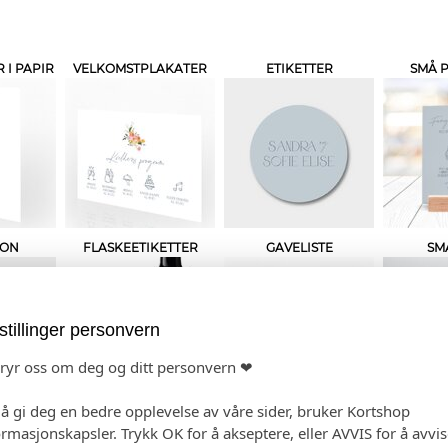
I PAPIR
VELKOMSTPLAKATER
ETIKETTER
SMÅ 
JON
FLASKEETIKETTER
GAVELISTE
SM
stillinger personvern
bryr oss om deg og ditt personvern ❤
 å gi deg en bedre opplevelse av våre sider, bruker Kortshop
EFTE
TALEKORT
TAKKEKORT
ormasjonskapsler. Trykk OK for å akseptere, eller AVVIS for å avvi