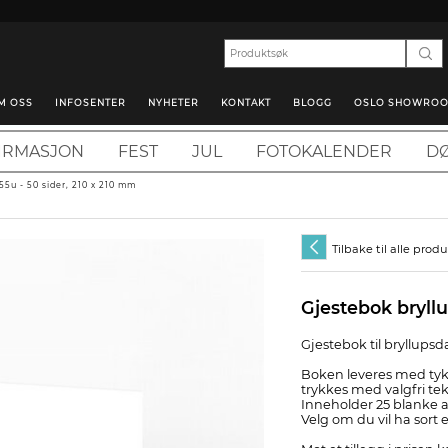
M OSS
INFOSENTER
NYHETER
KONTAKT
BLOGG
OSLO SHOWRO
IRMASJON
FEST
JUL
FOTOKALENDER
DØ
355u - 50 sider, 210 x 210 mm
Tilbake til alle prod
Gjestebok bryllu
Gjestebok til bryllups
Boken leveres med tyk
trykkes med valgfri tek
Inneholder 25 blanke ark
Velg om du vil ha sort el