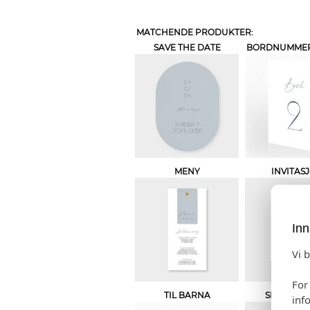
MATCHENDE PRODUKTER:
SAVE THE DATE
BORDNUMMER 
MENY
INVITAS
Inn
Vi 
For
TIL BARNA
SPESIALH
inf