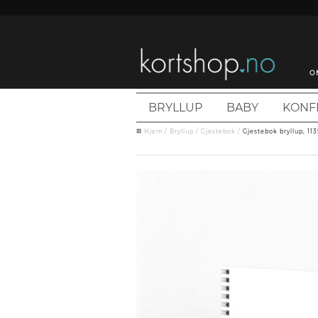
O
BRYLLUP
BABY
KONF
Hjem
/
Bryllup
/
Gjestebok
/
Gjestebok bryllup, 11