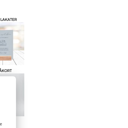
PLAKATER
ÅKORT
se