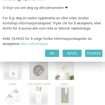
Vi bryr oss om deg og ditt personvern ❤
BORDKART
SMÅ PLAKATER
KLEENEX-BELTE
For å gi deg en bedre opplevelse av våre sider, bruker
Kortshop informasjonskapsler. Trykk OK for å akseptere, eller
AVVIS for å avvise alle som ikke er teknisk nødvendige.
KONFETTIKORT
DEKOR
VELK.PLAKATER
Klikk TILPASS for å velge hvilke informasjonskapsler du
aksepterer.
Mer informasjon
OK
AVVIS
TILPASS
GAVELISTE
ETIKETTER
KAKETOPPER
LINER
VIELSEPROGRAM
MENY