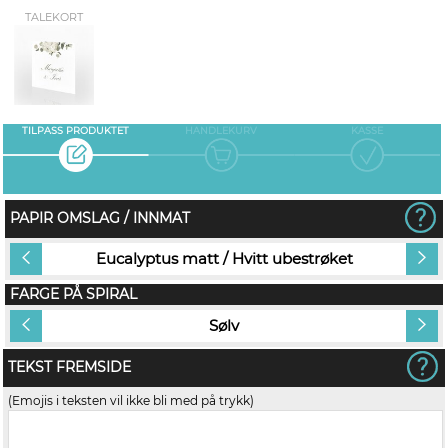
TALEKORT
TILPASS PRODUKTET
HANDLEKURV
KASSE
PAPIR OMSLAG / INNMAT
Eucalyptus matt / Hvitt ubestrøket
FARGE PÅ SPIRAL
Sølv
TEKST FREMSIDE
(Emojis i teksten vil ikke bli med på trykk)