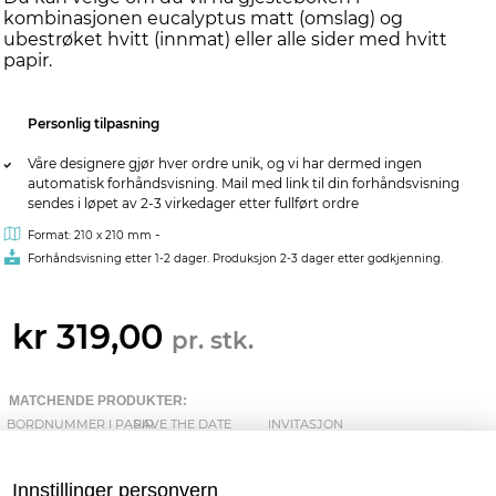
kombinasjonen eucalyptus matt (omslag) og
ubestrøket hvitt (innmat) eller alle sider med hvitt
papir.
Personlig tilpasning
Våre designere gjør hver ordre unik, og vi har dermed ingen
automatisk forhåndsvisning. Mail med link til din forhåndsvisning
sendes i løpet av 2-3 virkedager etter fullført ordre
-
Format: 210 x 210 mm
Forhåndsvisning etter 1-2 dager. Produksjon 2-3 dager etter godkjenning.
kr 319,00
pr. stk.
MATCHENDE PRODUKTER:
BORDNUMMER I PAPIR
SAVE THE DATE
INVITASJON
Innstillinger personvern