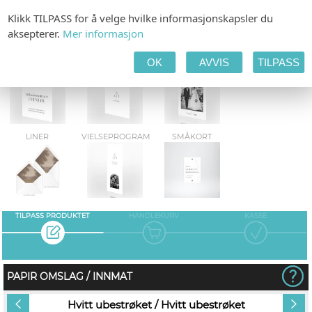
Klikk TILPASS for å velge hvilke informasjonskapsler du
aksepterer.
Mer informasjon
OK
AVVIS
TILPASS
VELK.PLAKATER
GAVELISTE
TAKKEKORT
LINER
VIELSEPROGRAM
SMÅKORT
TILPASS PRODUKTET
HANDLEKURV
KASSE
PAPIR OMSLAG / INNMAT
Hvitt ubestrøket / Hvitt ubestrøket
Sø