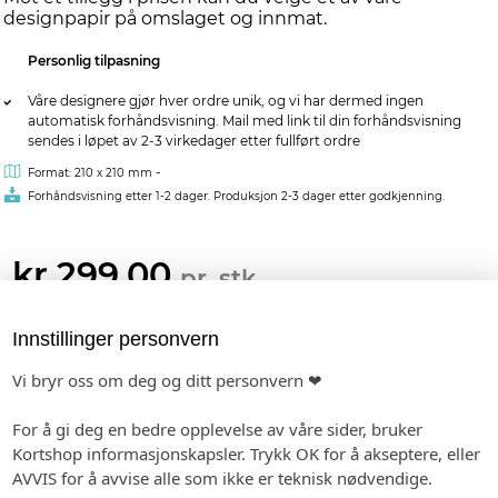
designpapir på omslaget og innmat.
Personlig tilpasning
Våre designere gjør hver ordre unik, og vi har dermed ingen
automatisk forhåndsvisning. Mail med link til din forhåndsvisning
sendes i løpet av 2-3 virkedager etter fullført ordre
-
Format: 210 x 210 mm
Forhåndsvisning etter 1-2 dager. Produksjon 2-3 dager etter godkjenning.
kr 299,00
pr. stk.
Innstillinger personvern
MATCHENDE PRODUKTER:
BORDKORT I PAPIR
INVITASJON
ETIKETTER
Vi bryr oss om deg og ditt personvern ❤
For å gi deg en bedre opplevelse av våre sider, bruker
Kortshop informasjonskapsler. Trykk OK for å akseptere, eller
AVVIS for å avvise alle som ikke er teknisk nødvendige.
BORDKART
SMÅ PLAKATER
MENY