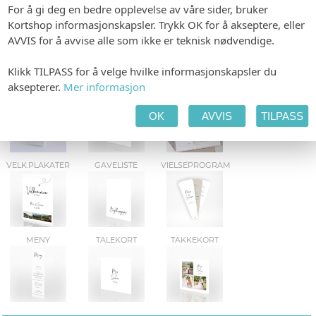
For å gi deg en bedre opplevelse av våre sider, bruker
INVITASJON
ETIKETTER
BORDKART
Kortshop informasjonskapsler. Trykk OK for å akseptere, eller
AVVIS for å avvise alle som ikke er teknisk nødvendige.
Klikk TILPASS for å velge hvilke informasjonskapsler du
aksepterer.
Mer informasjon
KLEENEX-BELTE
FESTPROGRAM
DEKOR
OK
AVVIS
TILPASS
VELK.PLAKATER
GAVELISTE
VIELSEPROGRAM
MENY
TALEKORT
TAKKEKORT