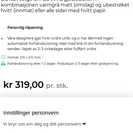
kombinasjonen varmgrå matt (omslag) og ubestrøket
hvitt (innmat) eller alle sider med hvitt papir.
Personlig tilpasning
Våre designere gjør hver ordre unik, og vi har dermed ingen
automatisk forhåndsvisning. Mail med link til din forhåndsvisning
sendes i løpet av 2-3 virkedager etter fullført ordre
-
Format: 210 x 210 mm
Forhåndsvisning etter 1-2 dager. Produksjon 2-3 dager etter godkjenning.
kr 319,00
pr. stk.
MATCHENDE PRODUKTER:
SAVE THE DATE
BORDKORT I PAPIR
BORDNUMMER I PAPIR
Innstillinger personvern
Vi bryr oss om deg og ditt personvern ❤