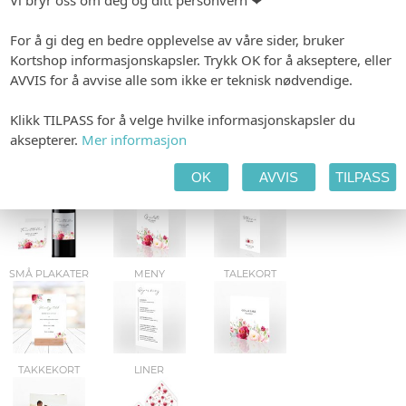
Vi bryr oss om deg og ditt personvern ❤
For å gi deg en bedre opplevelse av våre sider, bruker
Kortshop informasjonskapsler. Trykk OK for å akseptere, eller
AVVIS for å avvise alle som ikke er teknisk nødvendige.
KLEENEX-BELTE
KONFETTIKORT
FESTPROGRAM
Klikk TILPASS for å velge hvilke informasjonskapsler du
aksepterer.
Mer informasjon
OK
AVVIS
TILPASS
FLASKEETIKETTER
GAVELISTE
VIELSEPROGRAM
SMÅ PLAKATER
MENY
TALEKORT
TAKKEKORT
LINER