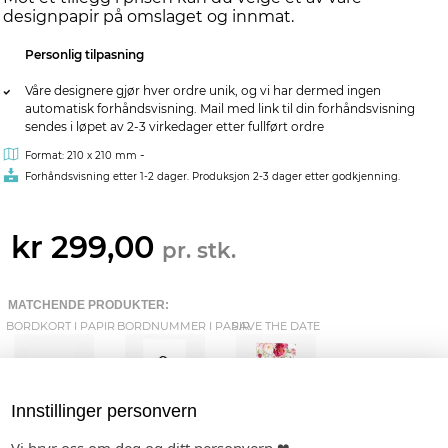
designpapir på omslaget og innmat.
Personlig tilpasning
Våre designere gjør hver ordre unik, og vi har dermed ingen
automatisk forhåndsvisning. Mail med link til din forhåndsvisning
sendes i løpet av 2-3 virkedager etter fullført ordre
-
Format: 210 x 210 mm
Forhåndsvisning etter 1-2 dager. Produksjon 2-3 dager etter godkjenning.
kr 299,00
pr. stk.
MATCHENDE PRODUKTER:
BORDKORT I PAPIR
BORDNUMMER I PAPIR
SAVE THE DATE
Innstillinger personvern
INVITASJON
ETIKETTER
BORDKART