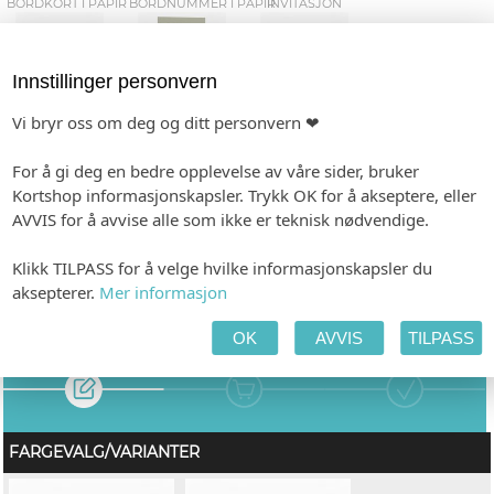
BORDKORT I PAPIR
BORDNUMMER I PAPIR
INVITASJON
Innstillinger personvern
Vi bryr oss om deg og ditt personvern ❤
ETIKETTER
KLEENEX-BELTE
KONFETTIKORT
For å gi deg en bedre opplevelse av våre sider, bruker
Kortshop informasjonskapsler. Trykk OK for å akseptere, eller
AVVIS for å avvise alle som ikke er teknisk nødvendige.
MENY
TALEKORT
GAVELISTE
Klikk TILPASS for å velge hvilke informasjonskapsler du
aksepterer.
Mer informasjon
OK
AVVIS
TILPASS
TILPASS PRODUKTET
HANDLEKURV
KASSE
FARGEVALG/VARIANTER