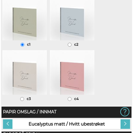
c1
c2
c3
c4
PAPIR OMSLAG / INNMAT
et
Eucalyptus matt / Hvitt ubestrøket