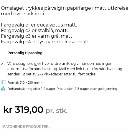
Omslaget trykkes på valgfri papirfarge i matt utførelse
med hvite ark inni.
Fargevalg c1 er eucalyptus matt.
Fargevalg c2 er stålblå, matt.
Fargevalg c3 er varm grå, matt.
Fargevalg c4 er lys gammelrosa, matt.
Personlig tilpasning
Våre designere gjør hver ordre unik, og vi har dermed ingen
automatisk forhåndsvisning. Mail med link til din forhåndsvisning
sendes i løpet av 2-3 virkedager etter fullført ordre
-
Format: 210 x 210 mm
Forhåndsvisning etter 1-2 dager. Produksjon 2-3 dager etter godkjenning.
kr 319,00
pr. stk.
MATCHENDE PRODUKTER: