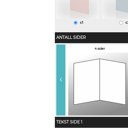
c1
c
ANTALL SIDER
6 sider (+ kr 10,00)
4 sider
TEKST SIDE 1