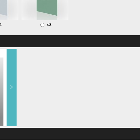
2
c3
6 sider (+ kr 10,00)
4 sider