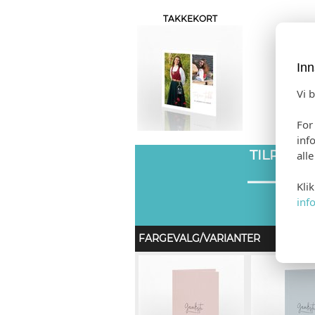
TAKKEKORT
Inn
Vi 
For
inf
TILPASS
all
Kli
inf
FARGEVALG/VARIANTER