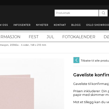
M OSS
INFOSENTER
NYHETER
KONTAKT
BLOGG
OSLO SHOWRO
IRMASJON
FEST
JUL
FOTOKALENDER
DØ
rmasjon, 20382a - 4 sider, 148 x 210 mm
Tilbake til alle prod
Gaveliste konfi
Gaveliste til konfirmas
Prisen inkluderer: Din 
papir med skimmer med 
Mot et tillegg kan du v