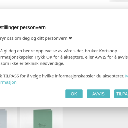
stillinger personvern
bryr oss om deg og ditt personvern ❤
 å gi deg en bedre opplevelse av våre sider, bruker Kortshop
ormasjonskapsler. Trykk OK for å akseptere, eller AVVIS for å avvi
 PRODUKTET
HANDLEKURV
KAS
e som ikke er teknisk nødvendige.
kk TILPASS for å velge hvilke informasjonskapsler du aksepterer.
M
ormasjon
OK
AVVIS
TILP