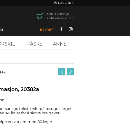
|
LOGG INN
HANDLEKURV (0)
Handlekurven er tom
OM
BEDRIFT
RSKILT
PÅSKE
ANNET
ukter
rmasjon, 20382a
jon.
personlige tekst, trykt på rosegullfarget
40 linjer for å skrive inn gaver.
elge en variant med 80 linjer.