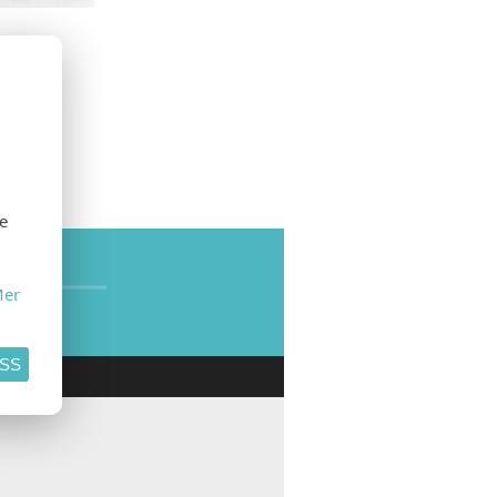
se
SE
er
ASS