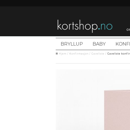
O
BRYLLUP
BABY
KONF
Hjem
/
Konfirmasjon
/
Gaveliste
/
Gaveliste konfi