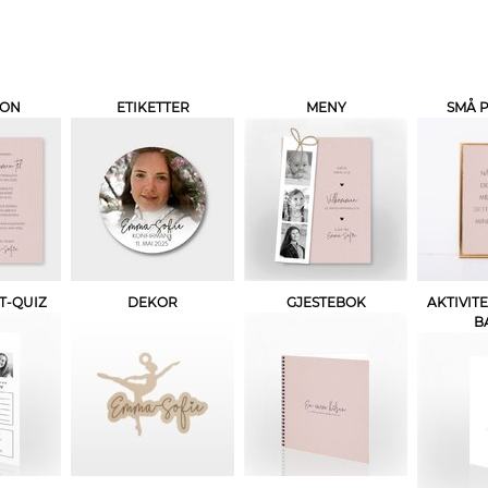
JON
ETIKETTER
MENY
SMÅ 
T-QUIZ
DEKOR
GJESTEBOK
AKTIVITE
B