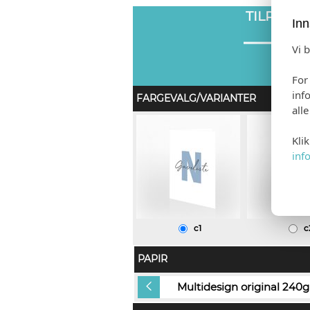
TILPASS
Inn
Vi 
For
inf
FARGEVALG/VARIANTER
all
Kli
inf
c1
c
PAPIR
Gold Dust (+kr 10,00)
Multidesign original 240g