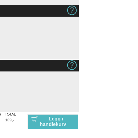
S
TOTAL
Legg i
handlekurv