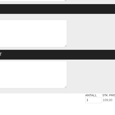
T
ANTALL
STK. PRI