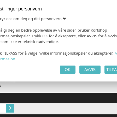
 PRODUKTET
HANDLEKURV
KAS
stillinger personvern
bryr oss om deg og ditt personvern ❤
 å gi deg en bedre opplevelse av våre sider, bruker Kortshop
ormasjonskapsler. Trykk OK for å akseptere, eller AVVIS for å avvi
e som ikke er teknisk nødvendige.
kk TILPASS for å velge hvilke informasjonskapsler du aksepterer.
M
ormasjon
OK
AVVIS
TILP
2
Gold Dust (+kr 10,00)
Multidesign original 