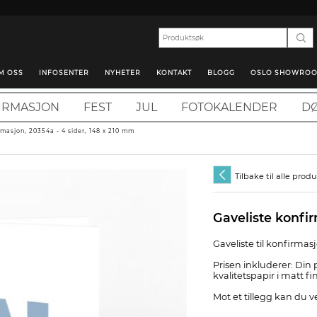
M OSS
INFOSENTER
NYHETER
KONTAKT
BLOGG
OSLO SHOWRO
IRMASJON
FEST
JUL
FOTOKALENDER
DØ
rmasjon, 20354a - 4 sider, 148 x 210 mm
Tilbake til alle prod
Gaveliste konfi
Gaveliste til konfirmas
Prisen inkluderer: Din p
kvalitetspapir i matt fi
Mot et tillegg kan du v