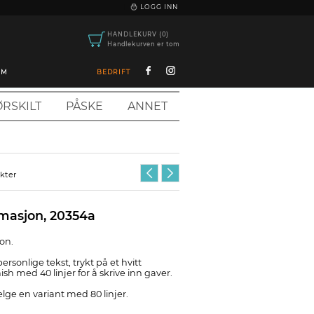
|
LOGG INN
HANDLEKURV (0)
Handlekurven er tom
OM
BEDRIFT
RSKILT
PÅSKE
ANNET
ukter
rmasjon, 20354a
jon.
ersonlige tekst, trykt på et hvitt
nish med 40 linjer for å skrive inn gaver.
elge en variant med 80 linjer.