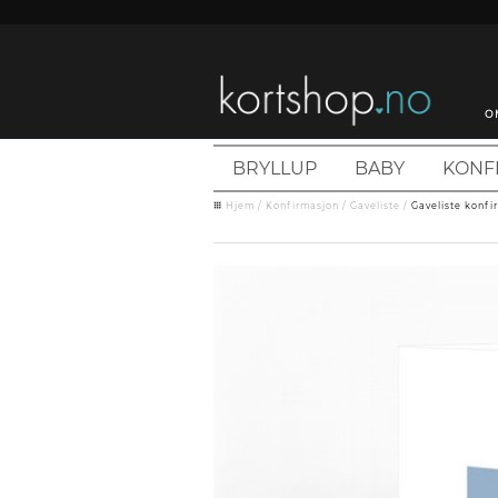
O
BRYLLUP
BABY
KONF
Hjem
/
Konfirmasjon
/
Gaveliste
/
Gaveliste konfi