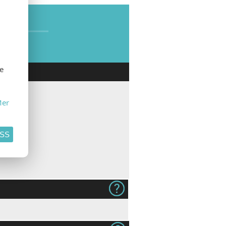
SE
se
er
ASS
240g