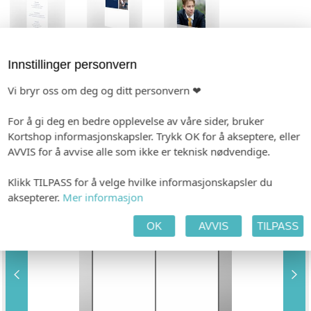
TILPASS PRODUKTET
HANDLEKURV
KASSE
Innstillinger personvern
Vi bryr oss om deg og ditt personvern ❤
PAPIR
For å gi deg en bedre opplevelse av våre sider, bruker
Kortshop informasjonskapsler. Trykk OK for å akseptere, eller
Hvitt, ubestrøket
AVVIS for å avvise alle som ikke er teknisk nødvendige.
ANTALL SIDER
Klikk TILPASS for å velge hvilke informasjonskapsler du
aksepterer.
Mer informasjon
4 sider
OK
AVVIS
TILPASS