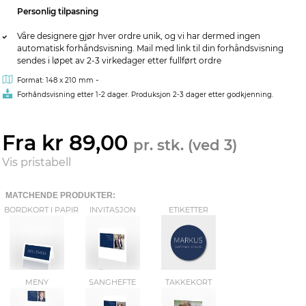
Personlig tilpasning
Våre designere gjør hver ordre unik, og vi har dermed ingen
automatisk forhåndsvisning. Mail med link til din forhåndsvisning
sendes i løpet av 2-3 virkedager etter fullført ordre
-
Format: 148 x 210 mm
Forhåndsvisning etter 1-2 dager. Produksjon 2-3 dager etter godkjenning.
Fra kr 89,00
pr. stk. (ved 3)
Vis pristabell
MATCHENDE PRODUKTER:
BORDKORT I PAPIR
INVITASJON
ETIKETTER
MENY
SANGHEFTE
TAKKEKORT