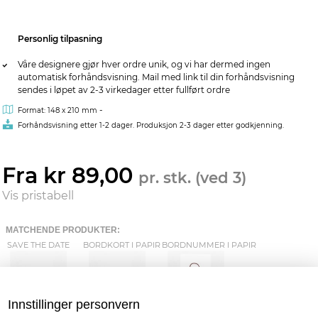
Personlig tilpasning
Våre designere gjør hver ordre unik, og vi har dermed ingen
automatisk forhåndsvisning. Mail med link til din forhåndsvisning
sendes i løpet av 2-3 virkedager etter fullført ordre
-
Format: 148 x 210 mm
Forhåndsvisning etter 1-2 dager. Produksjon 2-3 dager etter godkjenning.
Fra kr 89,00
pr. stk. (ved 3)
Vis pristabell
MATCHENDE PRODUKTER:
SAVE THE DATE
BORDKORT I PAPIR
BORDNUMMER I PAPIR
Innstillinger personvern