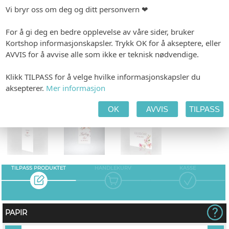
INVITASJON
ETIKETTER
BORDKART
Vi bryr oss om deg og ditt personvern ❤
For å gi deg en bedre opplevelse av våre sider, bruker
Kortshop informasjonskapsler. Trykk OK for å akseptere, eller
AVVIS for å avvise alle som ikke er teknisk nødvendige.
MENY
FESTPROGRAM
TAKKEKORT
Klikk TILPASS for å velge hvilke informasjonskapsler du
aksepterer.
Mer informasjon
OK
AVVIS
TILPASS
VIELSEPROGRAM
SMÅKORT
TALEKORT
TILPASS PRODUKTET
HANDLEKURV
KASSE
PAPIR