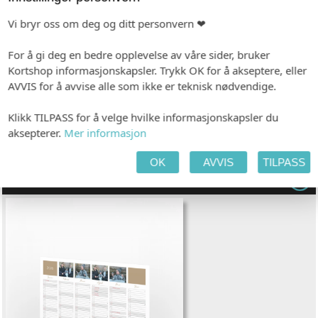
Fra kr 49,00
pr. stk. (ved 10)
Vi bryr oss om deg og ditt personvern ❤
Vis pristabell
For å gi deg en bedre opplevelse av våre sider, bruker
TILPASS PRODUKTET
HANDLEKURV
KASSE
Kortshop informasjonskapsler. Trykk OK for å akseptere, eller
AVVIS for å avvise alle som ikke er teknisk nødvendige.
Klikk TILPASS for å velge hvilke informasjonskapsler du
PAPIR
aksepterer.
Mer informasjon
Hvitt, bestrøket
OK
AVVIS
TILPASS
KALENDER