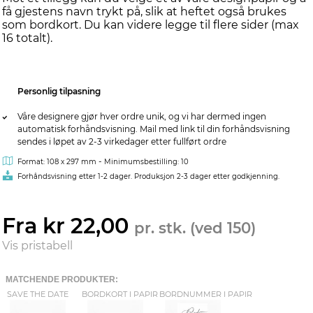
få gjestens navn trykt på, slik at heftet også brukes
som bordkort. Du kan videre legge til flere sider (max
16 totalt).
Personlig tilpasning
Våre designere gjør hver ordre unik, og vi har dermed ingen
automatisk forhåndsvisning. Mail med link til din forhåndsvisning
sendes i løpet av 2-3 virkedager etter fullført ordre
-
Format: 108 x 297 mm
Minimumsbestilling: 10
Forhåndsvisning etter 1-2 dager. Produksjon 2-3 dager etter godkjenning.
Fra kr 22,00
pr. stk. (ved 150)
Vis pristabell
MATCHENDE PRODUKTER:
SAVE THE DATE
BORDKORT I PAPIR
BORDNUMMER I PAPIR