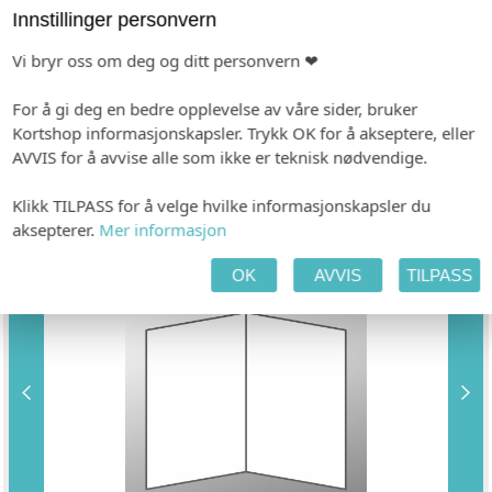
Innstillinger personvern
INDIVIDUALISERING
Vi bryr oss om deg og ditt personvern ❤
Ingen
For å gi deg en bedre opplevelse av våre sider, bruker
Kortshop informasjonskapsler. Trykk OK for å akseptere, eller
PAPIR
AVVIS for å avvise alle som ikke er teknisk nødvendige.
Hvitt, ubestrøket
Klikk TILPASS for å velge hvilke informasjonskapsler du
aksepterer.
Mer informasjon
ANTALL SIDER
OK
AVVIS
TILPASS
4 sider