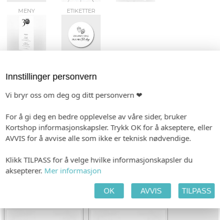
MENY
ETIKETTER
TILPASS PRODUKTET
HANDLEKURV
KASSE
Innstillinger personvern
Vi bryr oss om deg og ditt personvern ❤
INDIVIDUALISERING
For å gi deg en bedre opplevelse av våre sider, bruker
tt
Ingen
Kortshop informasjonskapsler. Trykk OK for å akseptere, eller
AVVIS for å avvise alle som ikke er teknisk nødvendige.
PAPIR
Klikk TILPASS for å velge hvilke informasjonskapsler du
aksepterer.
Mer informasjon
Hvitt, bestrøket
OK
AVVIS
TILPASS
KONVOLUTT