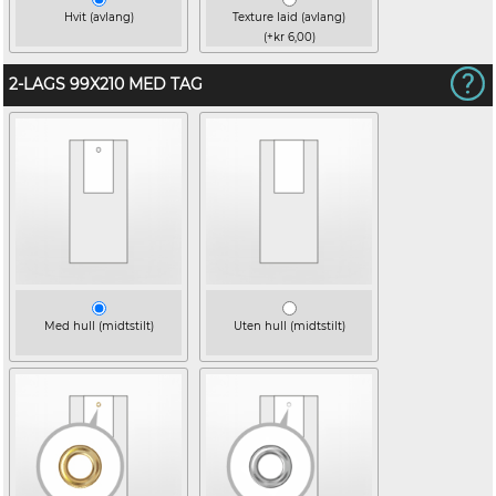
Hvit (avlang)
Texture laid (avlang)
(+kr 6,00)
2-LAGS 99X210 MED TAG
Med hull (midtstilt)
Uten hull (midtstilt)