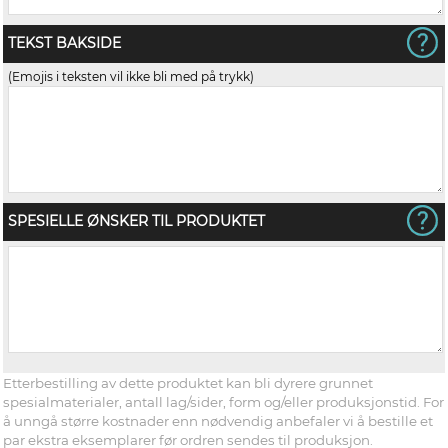
TEKST BAKSIDE
(Emojis i teksten vil ikke bli med på trykk)
SPESIELLE ØNSKER TIL PRODUKTET
Etterbestilling av dette produktet kan bli dyrere grunnet
spesialmaterialer, antall lag/sider, form og/eller produksjonstid. For
å unngå større kostnader enn nødvendig anbefaler vi å bestille et
par ekstra eksemplarer før ordren sendes til produksjon.