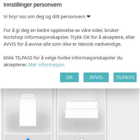
Innstillinger personvern
Vi bryr oss om deg og ditt personvern ❤
For å gi deg en bedre opplevelse av våre sider, bruker
c1
c2
Kortshop informasjonskapsler. Trykk OK for å akseptere, eller
AVVIS for å avvise alle som ikke er teknisk nødvendige.
INDIVIDUALISERING
tt
Ingen
Klikk TILPASS for å velge hvilke informasjonskapsler du
aksepterer.
Mer informasjon
KONVOLUTT
OK
AVVIS
TILPASS