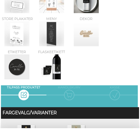
STORE PLAKATER
MENY
DEKOR
ETIKETTER
FLASKEETIKETT
TILPASS PRODUKTET
HANDLEKURV
KASSE
FARGEVALG/VARIANTER