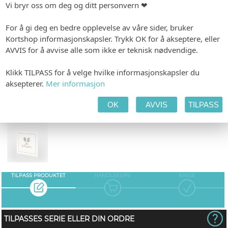
Vi bryr oss om deg og ditt personvern ❤
automatisk forhåndsvisning. Mail med link til din forhåndsvisning
sendes i løpet av 2-3 virkedager etter fullført ordre
For å gi deg en bedre opplevelse av våre sider, bruker
-
Format: 40 x 40 mm
Minimumsbestilling: 24
Kortshop informasjonskapsler. Trykk OK for å akseptere, eller
Forhåndsvisning etter 1-2 dager. Produksjon 2-3 dager etter godkjenning.
AVVIS for å avvise alle som ikke er teknisk nødvendige.
Klikk TILPASS for å velge hvilke informasjonskapsler du
kr 6,00
pr. stk.
aksepterer.
Mer informasjon
OK
AVVIS
TILPASS
MATCHENDE PRODUKTER:
PÅSKEKORT
TILPASS PRODUKTET
HANDLEKURV
KASSE
TILPASSES SERIE ELLER DIN ORDRE