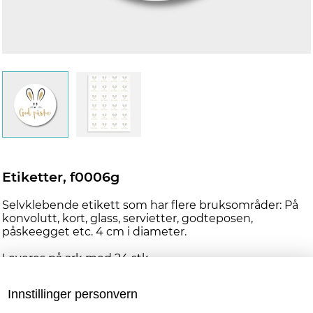
Etiketter, f0006g
Selvklebende etikett som har flere bruksområder: På
konvolutt, kort, glass, servietter, godteposen,
påskeegget etc. 4 cm i diameter.
Leveres på ark med 24 stk.
Personlig tilpasning
Innstillinger personvern
Våre designere gjør hver ordre unik, og vi har dermed ingen