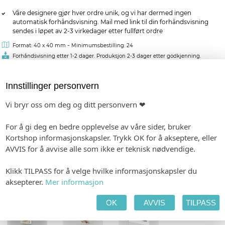
Våre designere gjør hver ordre unik, og vi har dermed ingen
automatisk forhåndsvisning. Mail med link til din forhåndsvisning
sendes i løpet av 2-3 virkedager etter fullført ordre
-
Format: 40 x 40 mm
Minimumsbestilling: 24
Forhåndsvisning etter 1-2 dager. Produksjon 2-3 dager etter godkjenning.
Innstillinger personvern
kr 6,00
pr. stk.
Vi bryr oss om deg og ditt personvern ❤
MATCHENDE PRODUKTER:
For å gi deg en bedre opplevelse av våre sider, bruker
BORDKORT I PAPIR
INVITASJON
MENY
Kortshop informasjonskapsler. Trykk OK for å akseptere, eller
AVVIS for å avvise alle som ikke er teknisk nødvendige.
Klikk TILPASS for å velge hvilke informasjonskapsler du
aksepterer.
Mer informasjon
SPESIALHEFTE
GAVELISTE
GJESTEBOK
OK
AVVIS
TILPASS