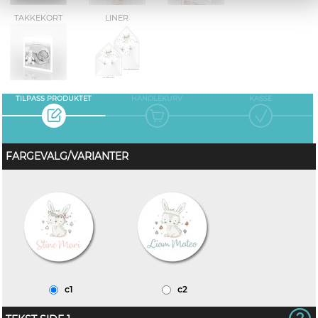
TAKKEKORT
LINER
TILPASS PRODUKTET
HANDLEKURV
KASSE
FARGEVALG/VARIANTER
c1
c2