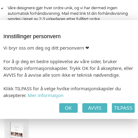
Våre designere gjør hver ordre unik, og vi har dermed ingen
automatisk forhåndsvisning. Mail med link til din forhåndsvisning
sendes i løpet av 2-3 virkedager etter fullført ordre
-
Format: 40 x 40 mm
Minimumsbestilling: 24
Forhåndsvisning etter 1-2 dager. Produksjon 2-3 dager etter godkjenning.
Innstillinger personvern
Vi bryr oss om deg og ditt personvern ❤
kr 6,00
pr. stk.
For å gi deg en bedre opplevelse av våre sider, bruker
Kortshop informasjonskapsler. Trykk OK for å akseptere, eller
MATCHENDE PRODUKTER:
AVVIS for å avvise alle som ikke er teknisk nødvendige.
BORDKORT I PAPIR
INVITASJON
GAVELISTE
Klikk TILPASS for å velge hvilke informasjonskapsler du
aksepterer.
Mer informasjon
OK
AVVIS
TILPASS
GJESTEBOK