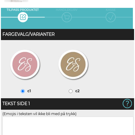
TILPASS PRODUKTET
HANDLEKURV
KASSE
FARGEVALG/VARIANTER
c1
c2
TEKST SIDE 1
(Emojis i teksten vil ikke bli med på trykk)