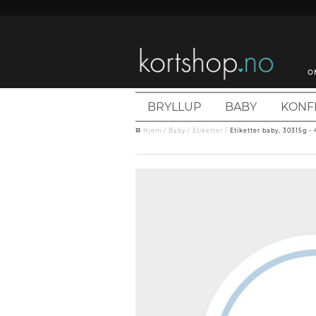
O
BRYLLUP
BABY
KONF
Hjem
/
Baby
/
Etiketter
/
Etiketter baby, 30315g -