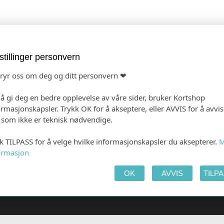
JON
TAKKEKORT
stillinger personvern
bryr oss om deg og ditt personvern ❤
 å gi deg en bedre opplevelse av våre sider, bruker Kortshop
ormasjonskapsler. Trykk OK for å akseptere, eller AVVIS for å avvi
e som ikke er teknisk nødvendige.
kk TILPASS for å velge hvilke informasjonskapsler du aksepterer.
M
 PRODUKTET
HANDLEKURV
KAS
ormasjon
OK
AVVIS
TILP