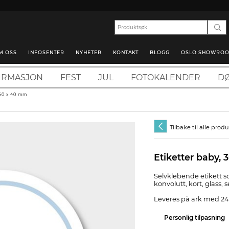
M OSS
INFOSENTER
NYHETER
KONTAKT
BLOGG
OSLO SHOWRO
IRMASJON
FEST
JUL
FOTOKALENDER
DØ
 40 x 40 mm
Tilbake til alle prod
Etiketter baby, 
Selvklebende etikett s
konvolutt, kort, glass, 
Leveres på ark med 24 
Personlig tilpasning