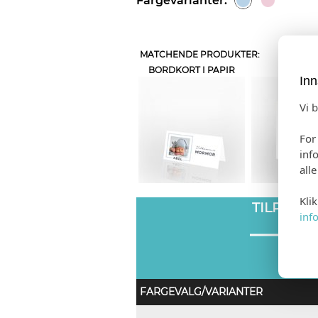
Fargevarianter:
MATCHENDE PRODUKTER:
BORDKORT I PAPIR
INVITAS
Inn
Vi 
For
inf
all
Kli
TILPASS
inf
FARGEVALG/VARIANTER