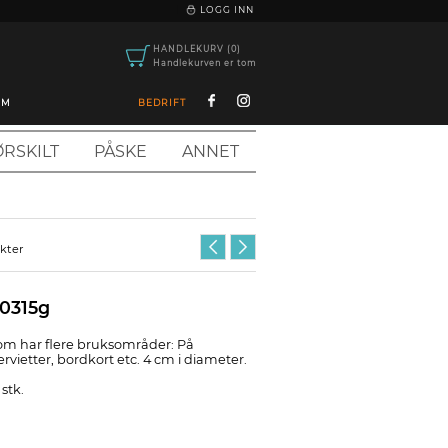
|
LOGG INN
HANDLEKURV (0)
Handlekurven er tom
OM
BEDRIFT
RSKILT
PÅSKE
ANNET
ukter
30315g
om har flere bruksområder: På
servietter, bordkort etc. 4 cm i diameter.
stk.