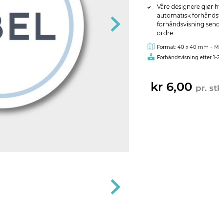
Våre designere gjør h
automatisk forhåndsvi
forhåndsvisning sendes
ordre
-
Format: 40 x 40 mm
M
Forhåndsvisning etter 1-
kr 6,00
pr. st