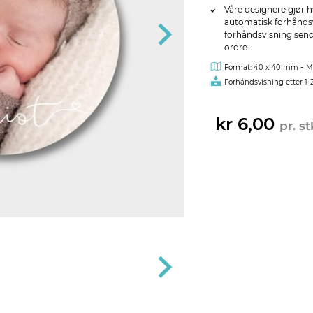
Våre designere gjør h
automatisk forhåndsvi
forhåndsvisning sendes
ordre
-
Format: 40 x 40 mm
M
Forhåndsvisning etter 1-
kr 6,00
pr. st