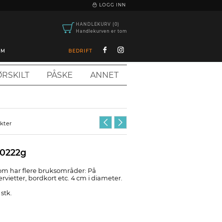
|
LOGG INN
HANDLEKURV (0)
Handlekurven er tom
OM
BEDRIFT
RSKILT
PÅSKE
ANNET
ukter
30222g
om har flere bruksområder: På
servietter, bordkort etc. 4 cm i diameter.
stk.