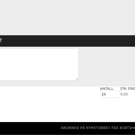
T
ANTALL
STK. PRI
ABONNER PÅ NYHETSBREV FRA KORTSH