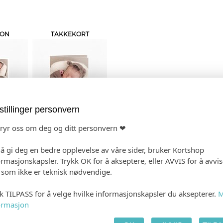
JON
TAKKEKORT
stillinger personvern
bryr oss om deg og ditt personvern ❤
 PRODUKTET
HANDLEKURV
KAS
 å gi deg en bedre opplevelse av våre sider, bruker Kortshop
ormasjonskapsler. Trykk OK for å akseptere, eller AVVIS for å avvi
e som ikke er teknisk nødvendige.
kk TILPASS for å velge hvilke informasjonskapsler du aksepterer.
M
ormasjon