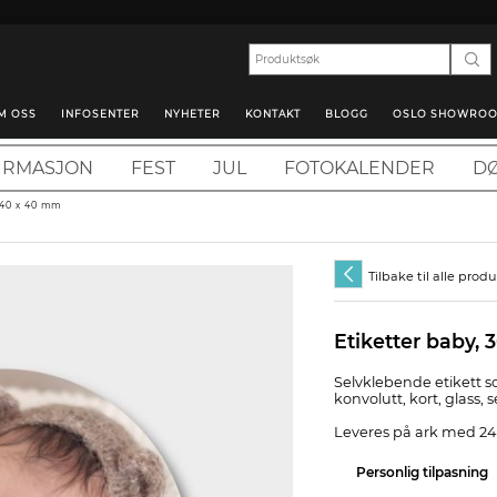
M OSS
INFOSENTER
NYHETER
KONTAKT
BLOGG
OSLO SHOWRO
IRMASJON
FEST
JUL
FOTOKALENDER
DØ
 40 x 40 mm
Tilbake til alle prod
Etiketter baby, 
Selvklebende etikett s
konvolutt, kort, glass, 
Leveres på ark med 24 
Personlig tilpasning