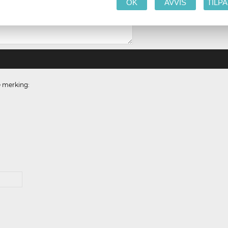
OK
AVVIS
TILP
e merking: