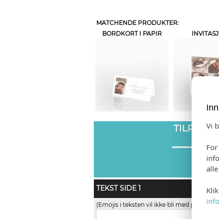
MATCHENDE PRODUKTER:
BORDKORT I PAPIR
INVITAS
Inn
Vi 
TILPASS
For
inf
all
TEKST SIDE 1
Kli
inf
(Emojis i teksten vil ikke bli med på trykk)