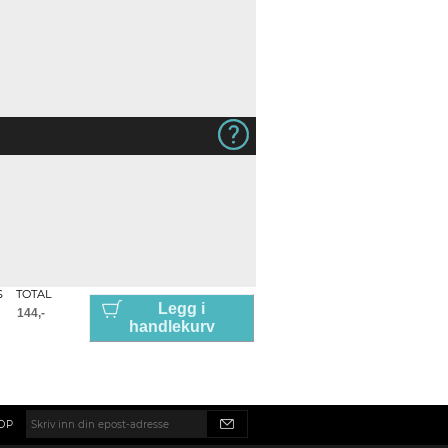
S
TOTAL
Legg i
handlekurv
OP