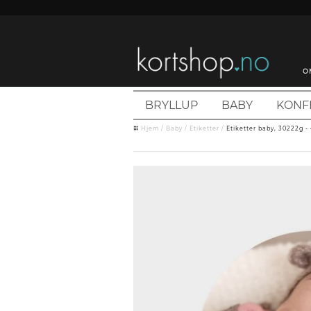
O
BRYLLUP
BABY
KONF
Hjem
/
Baby
/
Etiketter
/
Etiketter baby, 30222g -