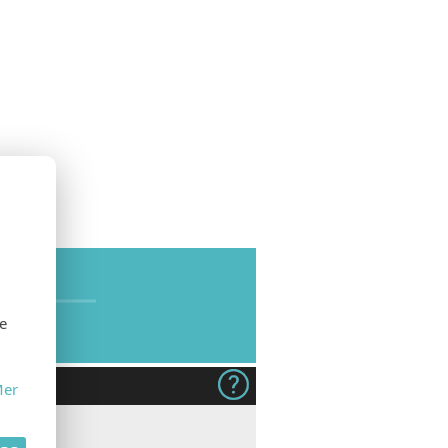
SE
se
er