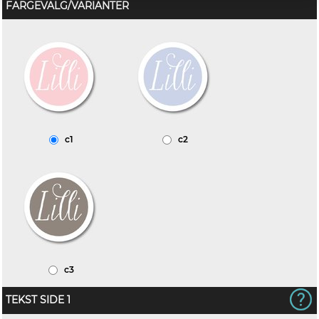
FARGEVALG/VARIANTER
c1
c2
c3
TEKST SIDE 1