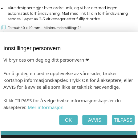
Våre designere gjør hver ordre unik, og vi har dermed ingen
automatisk forhåndsvisning. Mail med link til din forhåndsvisning
sendes i løpet av 2-3 virkedager etter fullført ordre
-
Format: 40 x 40 mm
Minimumsbestilling: 24
Forhåndsvisning etter 1-2 dager. Produksjon 2-3 dager etter godkjenning.
Innstillinger personvern
kr 6,00
pr. stk.
Vi bryr oss om deg og ditt personvern ❤
For å gi deg en bedre opplevelse av våre sider, bruker
MATCHENDE PRODUKTER:
Kortshop informasjonskapsler. Trykk OK for å akseptere, eller
BORDKORT I PAPIR
INVITASJON
AVVIS for å avvise alle som ikke er teknisk nødvendige.
Klikk TILPASS for å velge hvilke informasjonskapsler du
aksepterer.
Mer informasjon
TILPASS PRODUKTET
HANDLEKURV
KASSE
OK
AVVIS
TILPASS