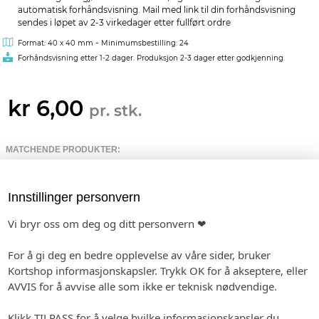
automatisk forhåndsvisning. Mail med link til din forhåndsvisning
sendes i løpet av 2-3 virkedager etter fullført ordre
-
Format: 40 x 40 mm
Minimumsbestilling: 24
Forhåndsvisning etter 1-2 dager. Produksjon 2-3 dager etter godkjenning.
kr 6,00
pr. stk.
MATCHENDE PRODUKTER:
BORDKORT I PAPIR
INVITASJON
MENY
Innstillinger personvern
Vi bryr oss om deg og ditt personvern ❤
SANGHEFTE
STORE PLAKATER
GAVELISTE
For å gi deg en bedre opplevelse av våre sider, bruker
Kortshop informasjonskapsler. Trykk OK for å akseptere, eller
AVVIS for å avvise alle som ikke er teknisk nødvendige.
GJESTEBOK
TAKKEKORT
Klikk TILPASS for å velge hvilke informasjonskapsler du