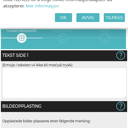
aksepterer.
Mer informasjon
OK
AVVIS
TILPASS
TILPASS PRODUKTET
HANDLEKURV
KASSE
TEKST SIDE 1
(Emojis i teksten vil ikke bli med på trykk)
BILDEOPPLASTING
Opplastede bilder plasseres etter følgende merking: