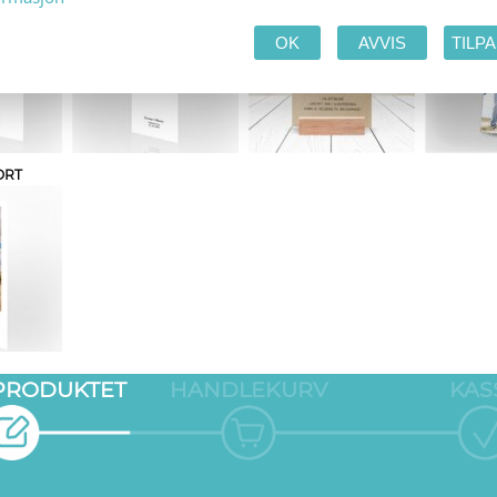
OK
AVVIS
TILP
ORT
 PRODUKTET
HANDLEKURV
KAS