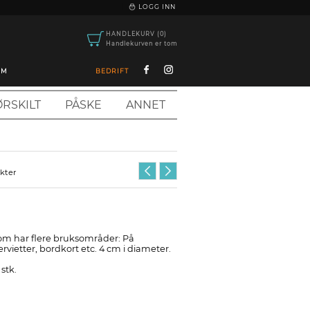
|
LOGG INN
HANDLEKURV (0)
Handlekurven er tom
OM
BEDRIFT
RSKILT
PÅSKE
ANNET
ukter
om har flere bruksområder: På
servietter, bordkort etc. 4 cm i diameter.
stk.