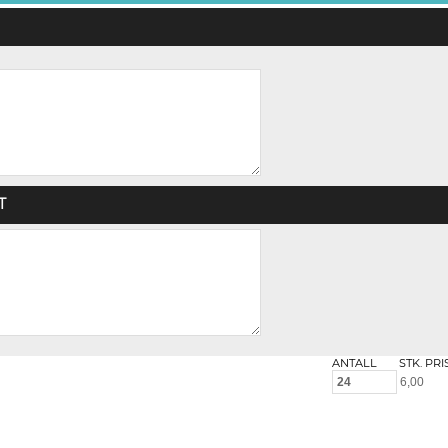
T
ANTALL
STK. PRI