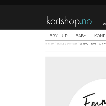
O
BRYLLUP
BABY
KONF
Hjem
/
Bryllup
/
Etiketter
/
Etikett, 11269g - 40 x