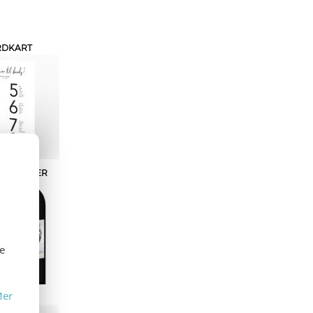
RDKART
ETIKETTER
se
er
IALHEFTE