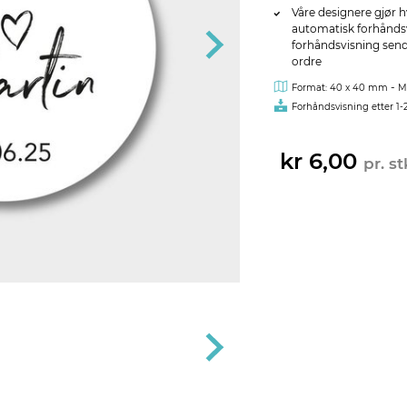
Våre designere gjør h
automatisk forhåndsvi
forhåndsvisning sendes
ordre
-
Format: 40 x 40 mm
M
Forhåndsvisning etter 1-
kr 6,00
pr. st