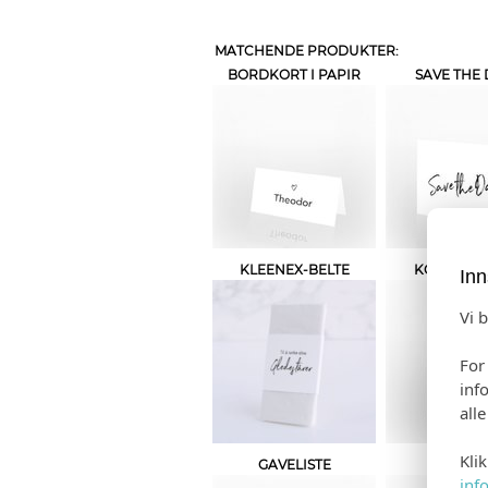
MATCHENDE PRODUKTER:
BORDKORT I PAPIR
SAVE THE 
KLEENEX-BELTE
KONFETTI
Inn
Vi 
For
inf
all
Kli
GAVELISTE
GJESTE
inf