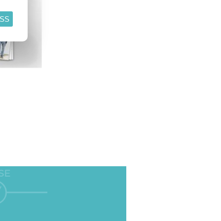
ASS
SE