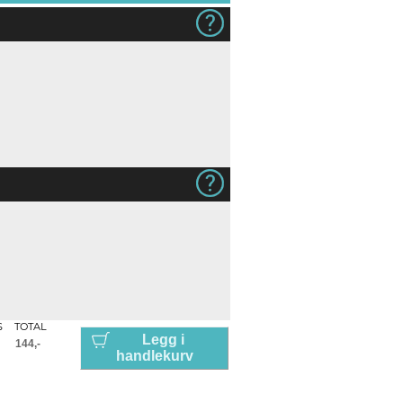
S
TOTAL
Legg i
handlekurv