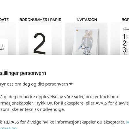
DATE
BORDNUMMER I PAPIR
INVITASJON
BO
KORT
MENY
VELKOMSTPLAKATER
FLASKE
stillinger personvern
bryr oss om deg og ditt personvern ❤
 å gi deg en bedre opplevelse av våre sider, bruker Kortshop
ormasjonskapsler. Trykk OK for å akseptere, eller AVVIS for å avvi
e som ikke er teknisk nødvendige.
kk TILPASS for å velge hvilke informasjonskapsler du aksepterer.
M
BOK
VIELSEPROGRAM
SMÅ PLAKATER
SPES
ormasjon