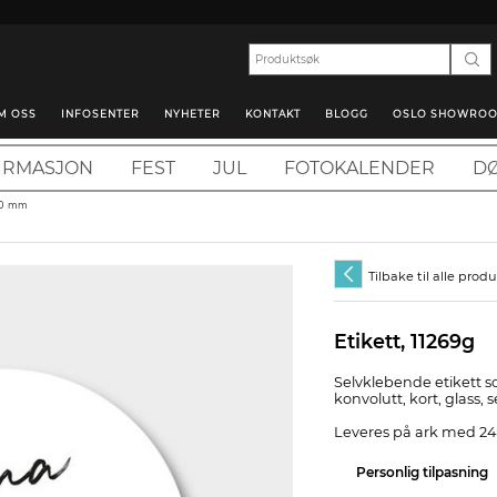
M OSS
INFOSENTER
NYHETER
KONTAKT
BLOGG
OSLO SHOWRO
IRMASJON
FEST
JUL
FOTOKALENDER
DØ
 40 mm
Tilbake til alle prod
Etikett, 11269g
Selvklebende etikett s
konvolutt, kort, glass, 
Leveres på ark med 24 
Personlig tilpasning