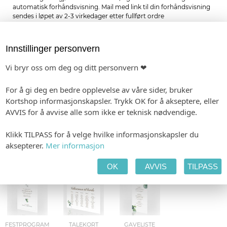
automatisk forhåndsvisning. Mail med link til din forhåndsvisning
sendes i løpet av 2-3 virkedager etter fullført ordre
-
Format: 40 x 40 mm
Minimumsbestilling: 24
Forhåndsvisning etter 1-2 dager. Produksjon 2-3 dager etter godkjenning.
Innstillinger personvern
Vi bryr oss om deg og ditt personvern ❤
kr 6,00
pr. stk.
For å gi deg en bedre opplevelse av våre sider, bruker
Kortshop informasjonskapsler. Trykk OK for å akseptere, eller
MATCHENDE PRODUKTER:
AVVIS for å avvise alle som ikke er teknisk nødvendige.
SAVE THE DATE
BORDKORT I PAPIR
BORDNUMMER I PAPIR
Klikk TILPASS for å velge hvilke informasjonskapsler du
aksepterer.
Mer informasjon
OK
AVVIS
TILPASS
INVITASJON
BORDKART
MENY
FESTPROGRAM
TALEKORT
GAVELISTE