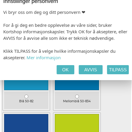
Innstillinger personvern
3M Antrasitt metallic 50-585
Gul 50-26
Vi bryr oss om deg og ditt personvern ❤
For å gi deg en bedre opplevelse av våre sider, bruker
Kortshop informasjonskapsler. Trykk OK for å akseptere, eller
AVVIS for å avvise alle som ikke er teknisk nødvendige.
Klikk TILPASS for å velge hvilke informasjonskapsler du
Orange 50-34
Rød 50-48
aksepterer.
Mer informasjon
OK
AVVIS
TILPASS
Blå 50-82
Mellomblå 50-834