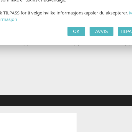
kk TILPASS for å velge hvilke informasjonskapsler du aksepterer.
M
ormasjon
OK
AVVIS
TILP
s 50-79
Lys rosa 50-62
Rosa 50-64