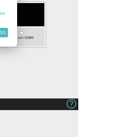
er
ASS
Matt sort S5889