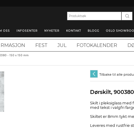
M OSS
INFOSENTER
NYHETER
KONTAKT
BLOGG
OSLO SHOWRO
IRMASJON
FEST
JUL
FOTOKALENDER
DØ
00380 - 150 x 150 mm
Tilbake til alle prod
Dørskilt, 900380
Skilt i pleksiglass med
med tekst i valgfri farg
Skiltet er 8mm tykt me
Leveres med rustfrie st