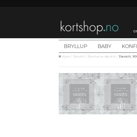
O
BRYLLUP
BABY
KONF
Hjem
/
Dørskilt
/
Eksklusive dørskilt
/
Dørskilt, 9