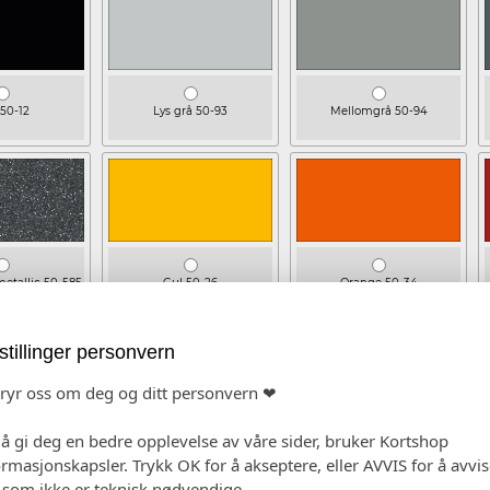
 50-12
Lys grå 50-93
Mellomgrå 50-94
metallic 50-585
Gul 50-26
Orange 50-34
stillinger personvern
bryr oss om deg og ditt personvern ❤
 å gi deg en bedre opplevelse av våre sider, bruker Kortshop
lå 50-834
Mørk Blå 50-88
Limegrønn 80-449
ormasjonskapsler. Trykk OK for å akseptere, eller AVVIS for å avvi
e som ikke er teknisk nødvendige.