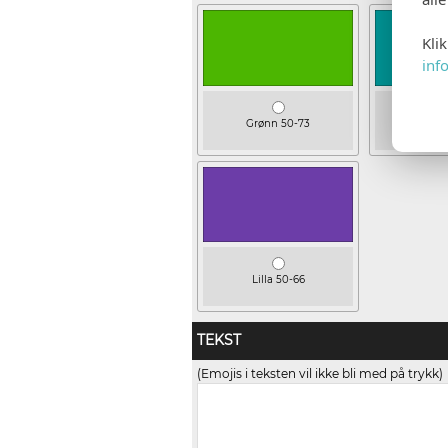
Kli
inf
Grønn 50-73
Turki
Lilla 50-66
TEKST
(Emojis i teksten vil ikke bli med på trykk)