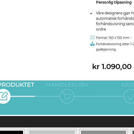
Personlig tilpasning
Våre designere gjør h
automatisk forhåndsvi
forhåndsvisning sendes
ordre
-
Format: 150 x 150 mm
Forhåndsvisning etter 1-
godkjenning.
kr 1.090,00
 PRODUKTET
HANDLEKURV
KAS