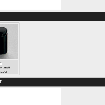
ort matt
50,00)
T