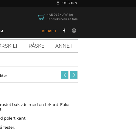
|
LOGG INN
HANDLEKURV (0)
Handlekurven er tom
OM
BEDRIFT
RSKILT
PÅSKE
ANNET
ukter
 frostet bakside med en firkant. Folie
e.
d polert kant.
ålfester.