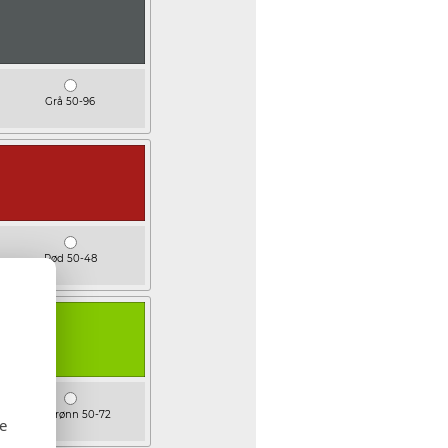
Grå 50-96
Rød 50-48
Lys grønn 50-72
se