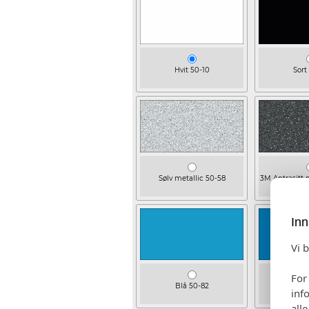
Hvit 50-10
Sort
Sølv metallic 50-58
3M Antrasitt 
Inn
Vi 
For
Blå 50-82
Mellomb
inf
all