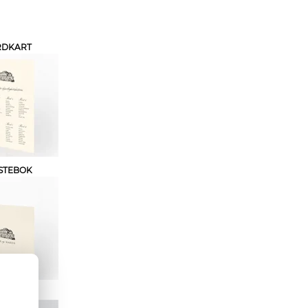
RDKART
STEBOK
MENY