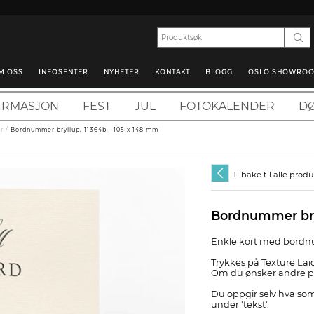
M OSS
INFOSENTER
NYHETER
KONTAKT
BLOGG
OSLO SHOWRO
IRMASJON
FEST
JUL
FOTOKALENDER
DØ
r
/
Bordnummer bryllup, 11364b - 105 x 148 mm
Tilbake til alle prod
Bordnummer bry
Enkle kort med bordnu
Trykkes på Texture Lai
Om du ønsker andre pa
Du oppgir selv hva som
under 'tekst'.