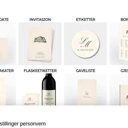
DATE
INVITASJON
ETIKETTER
BO
AKATER
FLASKEETIKETTER
GAVELISTE
GJE
VIELSEPROGRAM
SMÅ PLAKATER
stillinger personvern