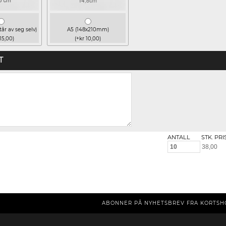
tår av seg selv)
A5 (148x210mm)
15,00)
(+kr 10,00)
T
ANTALL
STK. PRI
ABONNER PÅ NYHETSBREV FRA KORTSH