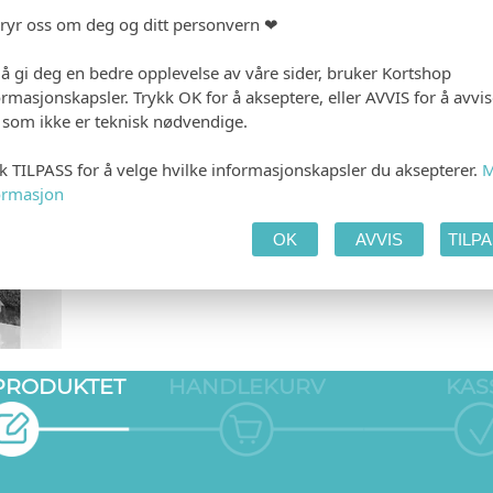
bryr oss om deg og ditt personvern ❤
 å gi deg en bedre opplevelse av våre sider, bruker Kortshop
ormasjonskapsler. Trykk OK for å akseptere, eller AVVIS for å avvi
e som ikke er teknisk nødvendige.
kk TILPASS for å velge hvilke informasjonskapsler du aksepterer.
M
ORT
ormasjon
OK
AVVIS
TILP
 PRODUKTET
HANDLEKURV
KAS