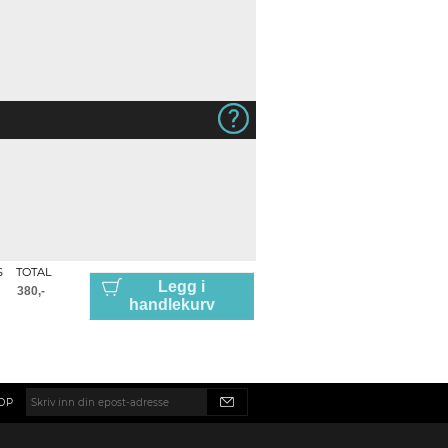
S
TOTAL
Legg i
handlekurv
OP