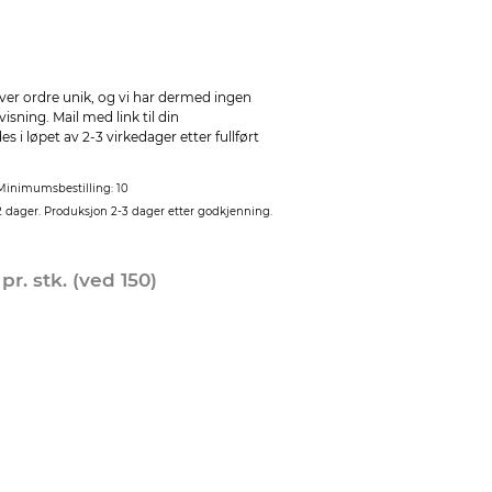
ver ordre unik, og vi har dermed ingen
sning. Mail med link til din
 i løpet av 2-3 virkedager etter fullført
Minimumsbestilling: 10
2 dager. Produksjon 2-3 dager etter godkjenning.
0
pr. stk. (ved 150)