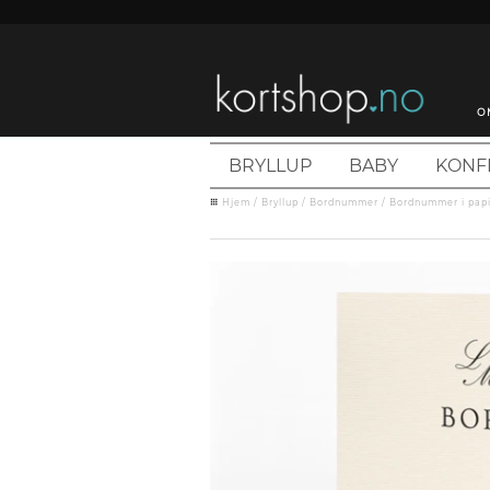
O
BRYLLUP
BABY
KONF
Hjem
/
Bryllup
/
Bordnummer
/
Bordnummer i papi