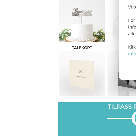
Vi 
For
inf
all
Kli
TALEKORT
TAKKEK
inf
TILPASS