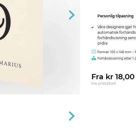
Personlig tilpasning
Våre designere gjør h
automatisk forhåndsvi
forhåndsvisning sendes
ordre
-
Format: 105 x 148 mm
Forhåndsvisning etter 1-
Fra kr 18,0
Vis pristabell