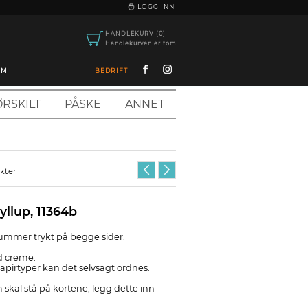
|
LOGG INN
HANDLEKURV (0)
Handlekurven er tom
OM
BEDRIFT
RSKILT
PÅSKE
ANNET
ukter
llup, 11364b
mmer trykt på begge sider.
d creme.
pirtyper kan det selvsagt ordnes.
 skal stå på kortene, legg dette inn