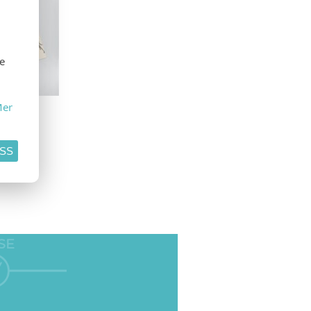
se
er
ASS
SE