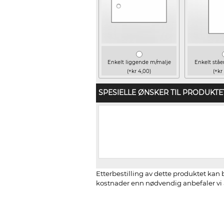
Enkelt liggende m/malje
Enkelt stå
(+kr 4,00)
(+kr
SPESIELLE ØNSKER TIL PRODUKTE
Etterbestilling av dette produktet kan b
kostnader enn nødvendig anbefaler vi å