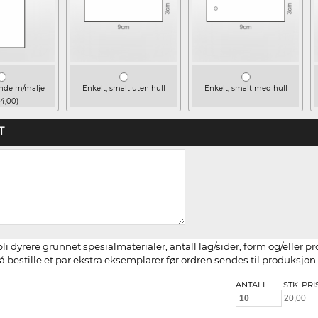
ende m/malje
Enkelt, smalt uten hull
Enkelt, smalt med hull
 4,00)
T
li dyrere grunnet spesialmaterialer, antall lag/sider, form og/eller p
 bestille et par ekstra eksemplarer før ordren sendes til produksjon.
ANTALL
STK. PRI