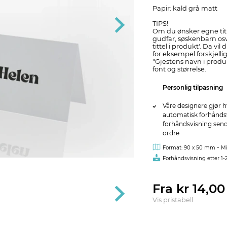
Papir: kald grå matt
TIPS!
Om du ønsker egne titl
gudfar, søskenbarn osv
tittel i produkt'. Da v
for eksempel forskjelli
"Gjestens navn i produ
font og størrelse.
Personlig tilpasning
Våre designere gjør h
automatisk forhåndsvi
forhåndsvisning sendes
ordre
-
Format: 90 x 50 mm
Mi
Forhåndsvisning etter 1-
Fra kr 14,0
Vis pristabell