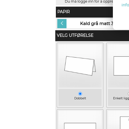
Du må logge inn for å opprette navnel
inf
PAPIR
Kald grå matt 300g
Kald grå matt 300g
VELG UTFØRELSE
Dobbelt
Enkelt lig