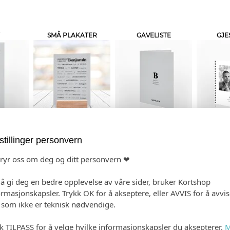
SMÅ PLAKATER
GAVELISTE
GJE
 PRODUKTET
HANDLEKURV
KAS
stillinger personvern
bryr oss om deg og ditt personvern ❤
 å gi deg en bedre opplevelse av våre sider, bruker Kortshop
ormasjonskapsler. Trykk OK for å akseptere, eller AVVIS for å avvi
e som ikke er teknisk nødvendige.
Ingen
Gjestens navn i pro
kk TILPASS for å velge hvilke informasjonskapsler du aksepterer.
M