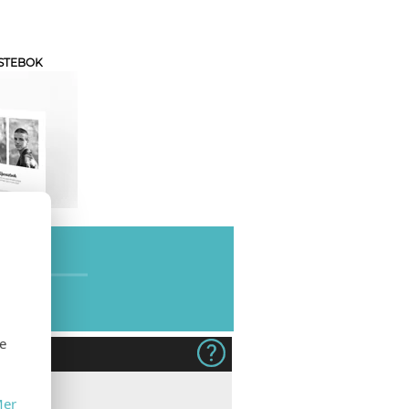
STEBOK
SE
se
dukt
er