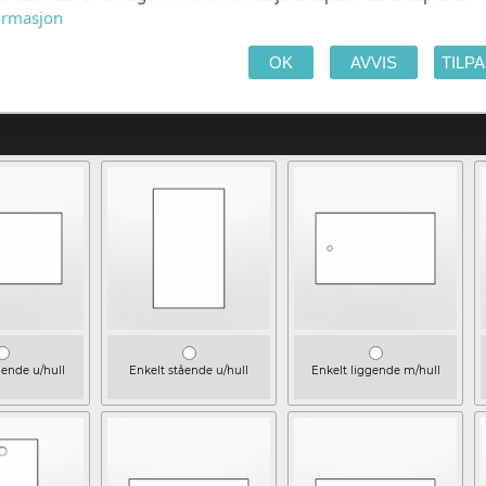
iste.
ormasjon
OK
AVVIS
TILP
Kald grå matt 300g
gende u/hull
Enkelt stående u/hull
Enkelt liggende m/hull