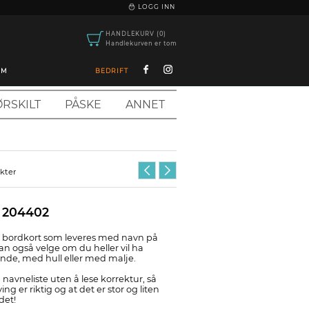
|
LOGG INN
HANDLEKURV (0)
Handlekurven er tom
OM
BEDRIFT
RSKILT
PÅSKE
ANNET
ukter
, 204402
lt bordkort som leveres med navn på
an også velge om du heller vil ha
ende, med hull eller med malje.
 navneliste uten å lese korrektur, så
ing er riktig og at det er stor og liten
det!