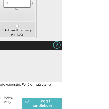
Enkelt, smalt med malje
(+kr 4,00)
roduksjonstid. For å unngå større
S
TOTAL
Legg i
handlekurv