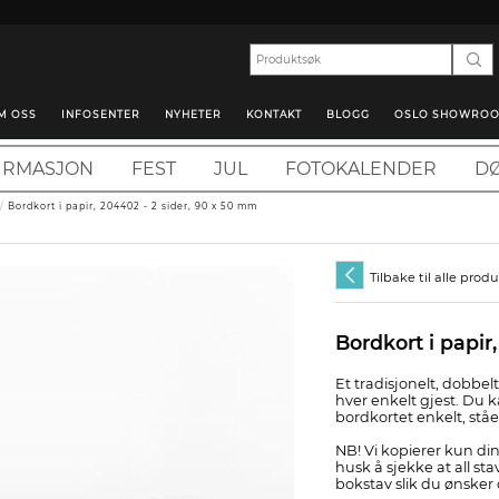
M OSS
INFOSENTER
NYHETER
KONTAKT
BLOGG
OSLO SHOWRO
IRMASJON
FEST
JUL
FOTOKALENDER
DØ
/
Bordkort i papir, 204402 - 2 sider, 90 x 50 mm
Tilbake til alle prod
Bordkort i papir
Et tradisjonelt, dobbe
hver enkelt gjest. Du k
bordkortet enkelt, stå
NB! Vi kopierer kun din
husk å sjekke at all stav
bokstav slik du ønsker 