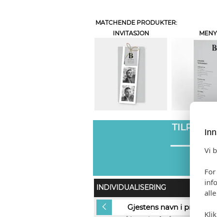
MATCHENDE PRODUKTER:
INVITASJON
MENY
TILPASS
Inn
Vi 
For
inf
INDIVIDUALISERING
all
Ingen
Gjestens navn i produkt
Kli