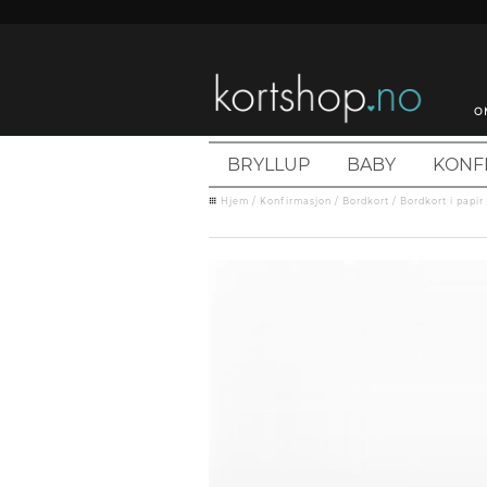
O
BRYLLUP
BABY
KONF
Hjem
/
Konfirmasjon
/
Bordkort
/
Bordkort i papir