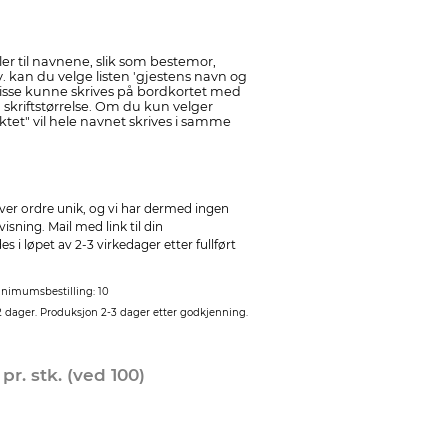
er til navnene, slik som bestemor,
. kan du velge listen 'gjestens navn og
il disse kunne skrives på bordkortet med
g skriftstørrelse. Om du kun velger
ktet" vil hele navnet skrives i samme
ver ordre unik, og vi har dermed ingen
sning. Mail med link til din
 i løpet av 2-3 virkedager etter fullført
nimumsbestilling: 10
2 dager. Produksjon 2-3 dager etter godkjenning.
0
pr. stk. (ved 100)