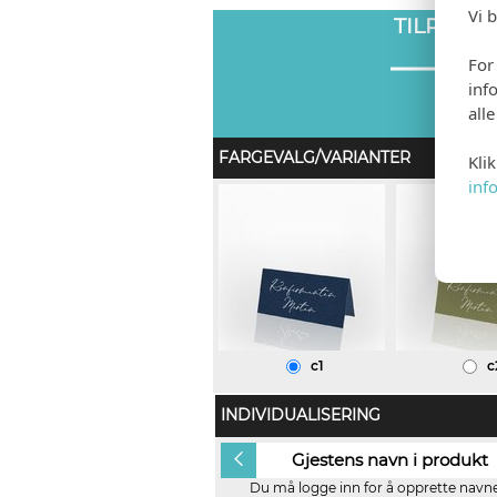
Vi 
TILPASS
For
inf
all
FARGEVALG/VARIANTER
Kli
inf
c1
c
INDIVIDUALISERING
Ingen
Gjestens navn i produkt
Du må logge inn for å opprette navnel