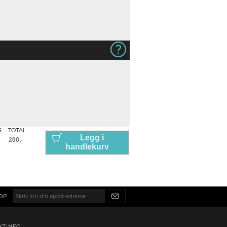
S
TOTAL
Legg i
handlekurv
OP
KTINFO