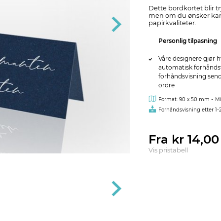
Dette bordkortet blir t
men om du ønsker kan 
papirkvaliteter.
Personlig tilpasning
Våre designere gjør h
automatisk forhåndsvi
forhåndsvisning sendes
ordre
-
Format: 90 x 50 mm
Mi
Forhåndsvisning etter 1-
Fra kr 14,0
Vis pristabell