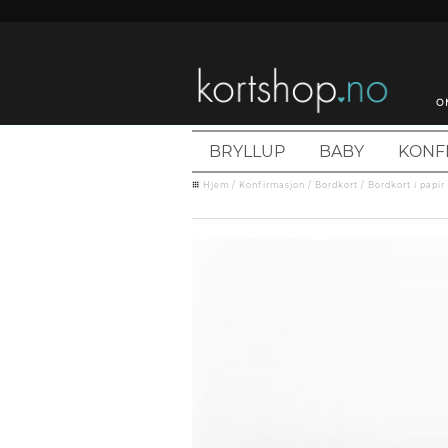
O
BRYLLUP
BABY
KONF
Hjem
/
Konfirmasjon
/
Bordkort
/
Bordkort i papir