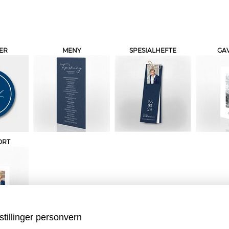
ER
MENY
SPESIALHEFTE
GAV
ORT
stillinger personvern