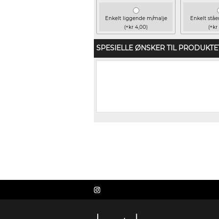
Enkelt liggende m/malje
Enkelt stå
(+kr 4,00)
(+kr
SPESIELLE ØNSKER TIL PRODUKTE