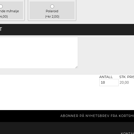
ende m/malje
Polaroid
 4,00)
(+kr 2,00)
T
ANTALL
STK. PRI
ABONNER PÅ NYHETSBREV FRA KORTSH
KONTA