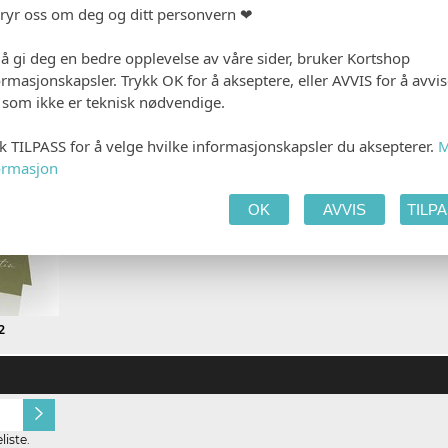
bryr oss om deg og ditt personvern ❤
 PRODUKTET
HANDLEKURV
KAS
 å gi deg en bedre opplevelse av våre sider, bruker Kortshop
ormasjonskapsler. Trykk OK for å akseptere, eller AVVIS for å avvi
e som ikke er teknisk nødvendige.
kk TILPASS for å velge hvilke informasjonskapsler du aksepterer.
M
ormasjon
OK
AVVIS
TILP
2
Ingen
Gjestens navn i pro
iste.