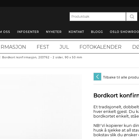
M OSS
INFOSENTER
NYHETER
KONTAKT
BLOGG
OSLO SHOWRO
IRMASJON
FEST
JUL
FOTOKALENDER
DØ
/
Bordkort konfirmasjon, 203762 - 2 sider, 90 x 50 mm
Tilbake til alle prod
Bordkort konfir
Et tradisjonelt, dobbe
hver enkelt gjest. Du k
bordkortet enkelt, stå
NB! Vi kopierer kun din
husk å sjekke at all stav
bokstav slik du ønsker 