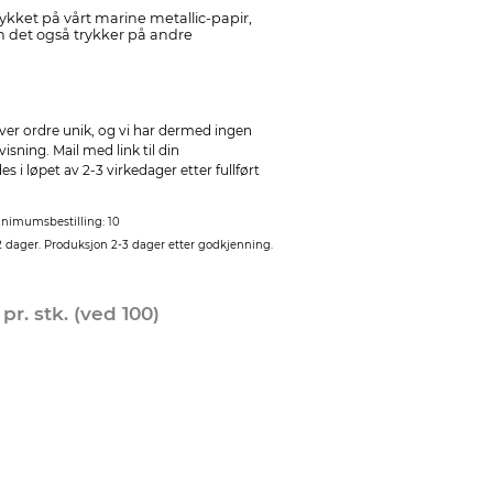
rykket på vårt marine metallic-papir,
det også trykker på andre
ver ordre unik, og vi har dermed ingen
sning. Mail med link til din
 i løpet av 2-3 virkedager etter fullført
nimumsbestilling: 10
2 dager. Produksjon 2-3 dager etter godkjenning.
0
pr. stk. (ved 100)