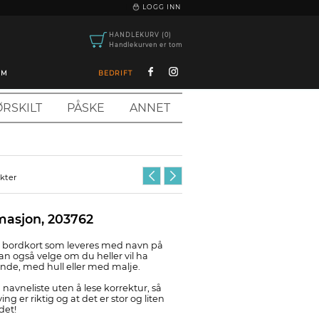
|
LOGG INN
HANDLEKURV (0)
Handlekurven er tom
OM
BEDRIFT
RSKILT
PÅSKE
ANNET
ukter
masjon, 203762
lt bordkort som leveres med navn på
an også velge om du heller vil ha
ende, med hull eller med malje.
 navneliste uten å lese korrektur, så
ing er riktig og at det er stor og liten
det!