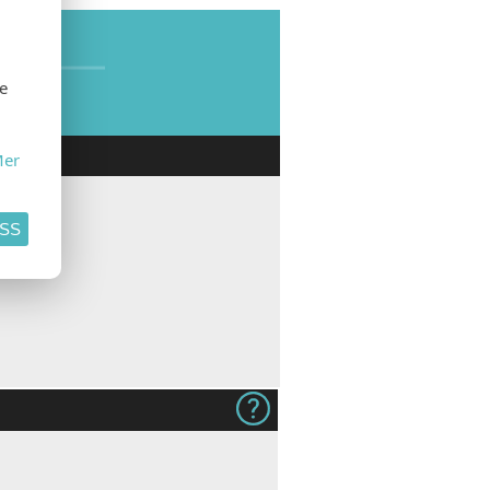
SE
se
er
ASS
dukt