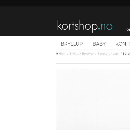
O
BRYLLUP
BABY
KONF
Hjem
/
Bryllup
/
Bordkort
/
Bordkort i papir
/
Bordk