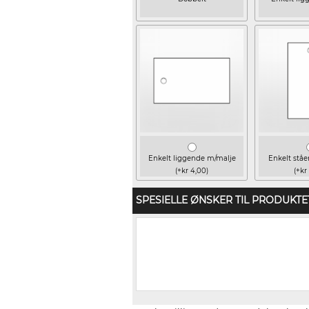
Enkelt liggende m/malje
Enkelt stå
(+kr 4,00)
(+kr
SPESIELLE ØNSKER TIL PRODUKTE