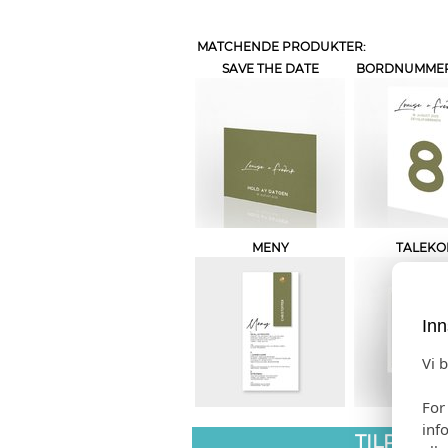
MATCHENDE PRODUKTER:
SAVE THE DATE
BORDNUMMER 
MENY
TALEKO
Inn
Vi 
For
inf
TILPASS