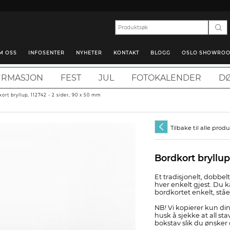
M OSS
INFOSENTER
NYHETER
KONTAKT
BLOGG
OSLO SHOWRO
IRMASJON
FEST
JUL
FOTOKALENDER
DØ
ort bryllup, 112742 - 2 sider, 90 x 50 mm
Tilbake til alle prod
Bordkort bryllup
Et tradisjonelt, dobbe
hver enkelt gjest. Du k
bordkortet enkelt, stå
NB! Vi kopierer kun din
husk å sjekke at all stav
bokstav slik du ønsker 