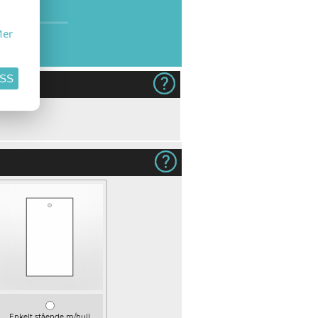
er
ASS
dukt
Enkelt stående m/hull