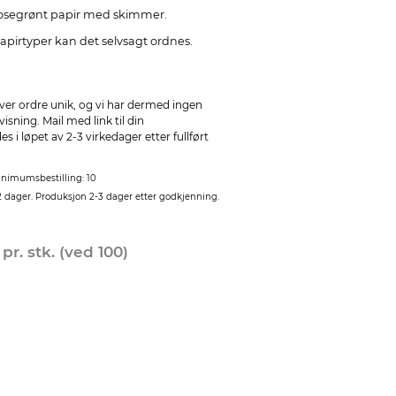
mosegrønt papir med skimmer.
pirtyper kan det selvsagt ordnes.
ver ordre unik, og vi har dermed ingen
sning. Mail med link til din
 i løpet av 2-3 virkedager etter fullført
nimumsbestilling: 10
2 dager. Produksjon 2-3 dager etter godkjenning.
0
pr. stk. (ved 100)