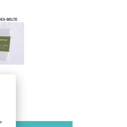
EX-BELTE
se
SE