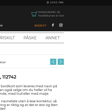
|
LOGG INN
HANDLEKURV (0)
Handlekurven er tom
OM
BEDRIFT
RSKILT
PÅSKE
ANNET
ukter
, 112742
lt bordkort som leveres med navn på
an også velge om du heller vil ha
ende, med hull eller med malje.
 navneliste uten å lese korrektur, så
ing er riktig og at det er stor og liten
det!