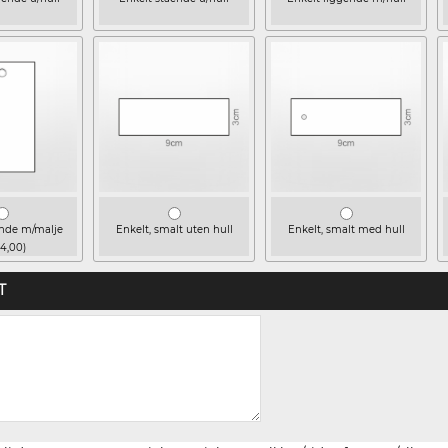
ende m/malje
Enkelt, smalt uten hull
Enkelt, smalt med hull
 4,00)
T