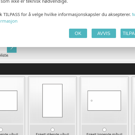
e som ikke er teknisk nødvendige.
kk TILPASS for å velge hvilke informasjonskapsler du aksepterer.
M
ormasjon
OK
AVVIS
TILP
Ingen
Gjestens navn i pro
iste.
gende u/hull
Enkelt stående u/hull
Enkelt liggende m/hull