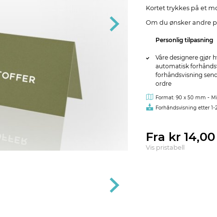
Kortet trykkes på et 
Om du ønsker andre pa
Personlig tilpasning
Våre designere gjør h
automatisk forhåndsvi
forhåndsvisning sendes
ordre
-
Format: 90 x 50 mm
Mi
Forhåndsvisning etter 1-
Fra kr 14,0
Vis pristabell