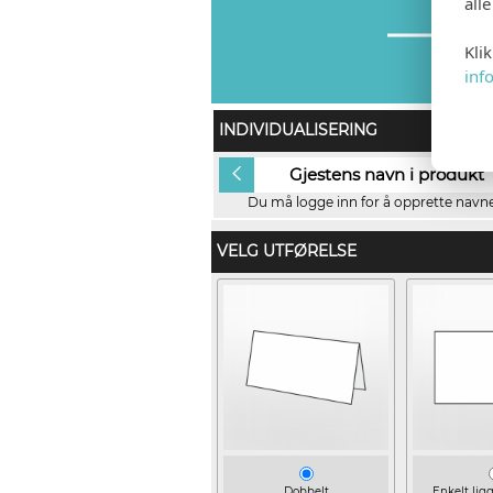
all
Kli
inf
INDIVIDUALISERING
Ingen
Gjestens navn i produkt
Du må logge inn for å opprette navnel
VELG UTFØRELSE
Dobbelt
Enkelt lig