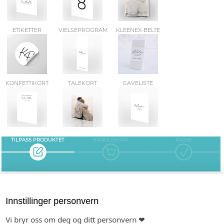
ETIKETTER
VIELSEPROGRAM
KLEENEX-BELTE
KONFETTIKORT
TALEKORT
GAVELISTE
TILPASS PRODUKTET
HANDLEKURV
KASSE
INDIVIDUALISERING
Innstillinger personvern
Gjestens navn i produkt
Du må logge inn for å opprette navneliste.
Vi bryr oss om deg og ditt personvern ❤