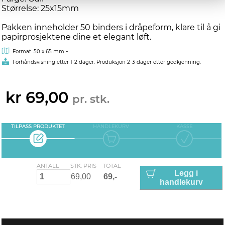
Størrelse: 25x15mm
Pakken inneholder 50 binders i dråpeform, klare til å gi
papirprosjektene dine et elegant løft.
-
Format: 50 x 65 mm
Forhåndsvisning etter 1-2 dager. Produksjon 2-3 dager etter godkjenning.
kr 69,00
pr. stk.
TILPASS PRODUKTET
HANDLEKURV
KASSE
ANTALL
STK. PRIS
TOTAL
Legg i
handlekurv