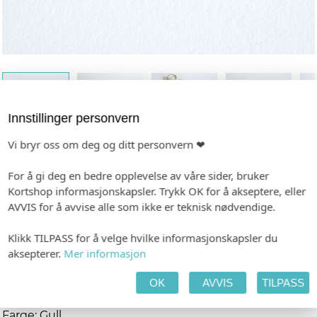
Innstillinger personvern
Vi bryr oss om deg og ditt personvern ❤
For å gi deg en bedre opplevelse av våre sider, bruker
Binders dråpe, gull 50-pk, 1000b0
Kortshop informasjonskapsler. Trykk OK for å akseptere, eller
AVVIS for å avvise alle som ikke er teknisk nødvendige.
Et lekkert alternativ til den klassiske bindersen!
Disse dråpeformede bindersene kombinerer stil og
Klikk TILPASS for å velge hvilke informasjonskapsler du
funksjon. Perfekt når du vil gjøre det lille ekstra ut av
aksepterer.
Mer informasjon
detaljene. Vi bruker dem gjerne til to-lagskort, for å
feste bordkort til menyer, eller til å samle små papirer
OK
AVVIS
TILPASS
med en dekorativ vri.
Farge: Gull