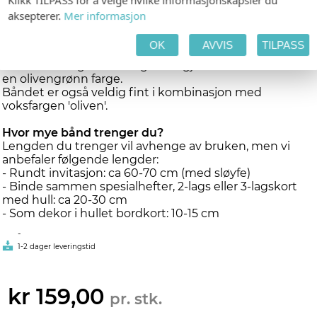
Klikk TILPASS for å velge hvilke informasjonskapsler du
aksepterer.
Mer informasjon
En god match
Bomullsbåndet passer veldig fint til alle våre hvite/lys
OK
AVVIS
TILPASS
papirtyper som ubestrøket, ivory, gold dust, silver ice,
texture laid og rives design - da gjerne med teksten i
en olivengrønn farge.
Båndet er også veldig fint i kombinasjon med
voksfargen 'oliven'.
Hvor mye bånd trenger du?
Lengden du trenger vil avhenge av bruken, men vi
anbefaler følgende lengder:
- Rundt invitasjon: ca 60-70 cm (med sløyfe)
- Binde sammen spesialhefter, 2-lags eller 3-lagskort
med hull: ca 20-30 cm
- Som dekor i hullet bordkort: 10-15 cm
-
1-2 dager leveringstid
kr 159,00
pr. stk.