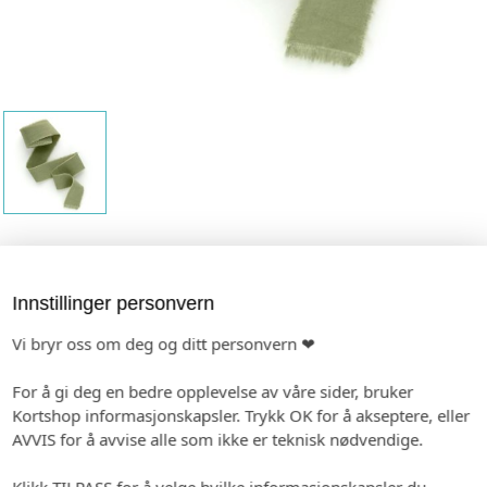
Bomullsbånd, oliven, 10012i
Innstillinger personvern
Et lekkert dekorbånd i 100% bomull. Bruk det på å
binde løse invitasjonskort sammen for en eksklusiv
Vi bryr oss om deg og ditt personvern ❤
look eller som dekor rundt meny eller bordkort på den
store dagen.
For å gi deg en bedre opplevelse av våre sider, bruker
Kortshop informasjonskapsler. Trykk OK for å akseptere, eller
Praktisk info
AVVIS for å avvise alle som ikke er teknisk nødvendige.
Farge: Oliven
Lengde: 4,5 meter
Bredde: 1,5 cm