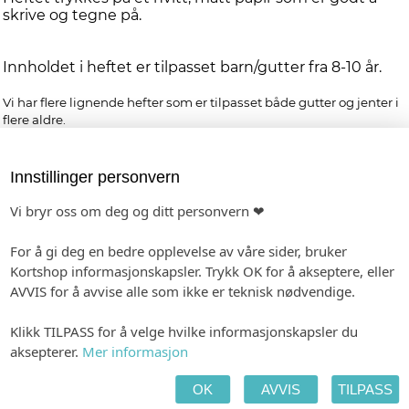
skrive og tegne på.
Innholdet i heftet er tilpasset barn/gutter fra 8-10 år.
Vi har flere lignende hefter som er tilpasset både gutter og jenter i
flere aldre.
NB! Fargeblyanter medfølger ikke!
Innstillinger personvern
Personlig tilpasning
Vi bryr oss om deg og ditt personvern ❤
Våre designere gjør hver ordre unik, og vi har dermed ingen
automatisk forhåndsvisning. Mail med link til din forhåndsvisning
For å gi deg en bedre opplevelse av våre sider, bruker
sendes i løpet av 2-3 virkedager etter fullført ordre
Kortshop informasjonskapsler. Trykk OK for å akseptere, eller
-
Format: 148 x 210 mm
AVVIS for å avvise alle som ikke er teknisk nødvendige.
Forhåndsvisning etter 1-2 dager. Produksjon 2-3 dager etter godkjenning.
Klikk TILPASS for å velge hvilke informasjonskapsler du
aksepterer.
Mer informasjon
Fra kr 79,00
pr. stk. (ved 3)
OK
AVVIS
TILPASS
Vis pristabell