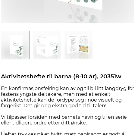
Aktivitetshefte til barna (8-10 år), 20351w
En konfirmasjonsfeiring kan av og til bli litt langdryg for
festens yngste deltakere, men med et enkelt
aktivitetshefte kan de fordype seg i noe visuelt og
fargerikt. Det gir deg ekstra god tid til talen!
Vi tilpasser forsiden med barnets navn og til en serie
eller tidligere ordre etter ditt ønske.
Heftet trykkes på et hvitt, matt papir som er godt å