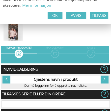
aksepterer.
Mer informasjon
OK
AVVIS
TILPASS
TAKKEKORT
TILPASS PRODUKTET
HANDLEKURV
KASSE
INDIVIDUALISERING
Gjestens navn i produkt
Du må logge inn for å opprette navneliste.
TILPASSES SERIE ELLER DIN ORDRE