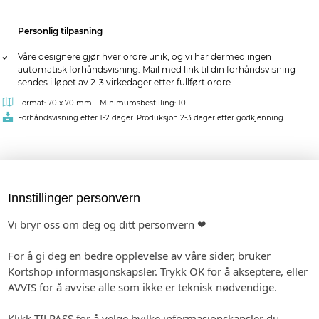
Personlig tilpasning
Våre designere gjør hver ordre unik, og vi har dermed ingen
automatisk forhåndsvisning. Mail med link til din forhåndsvisning
sendes i løpet av 2-3 virkedager etter fullført ordre
-
Format: 70 x 70 mm
Minimumsbestilling: 10
Forhåndsvisning etter 1-2 dager. Produksjon 2-3 dager etter godkjenning.
kr 39,00
pr. stk.
Innstillinger personvern
MATCHENDE PRODUKTER:
Vi bryr oss om deg og ditt personvern ❤
INVITASJON
ETIKETTER
MENY
For å gi deg en bedre opplevelse av våre sider, bruker
Kortshop informasjonskapsler. Trykk OK for å akseptere, eller
AVVIS for å avvise alle som ikke er teknisk nødvendige.
SPESIALHEFTE
GAVELISTE
GJESTEBOK
Klikk TILPASS for å velge hvilke informasjonskapsler du