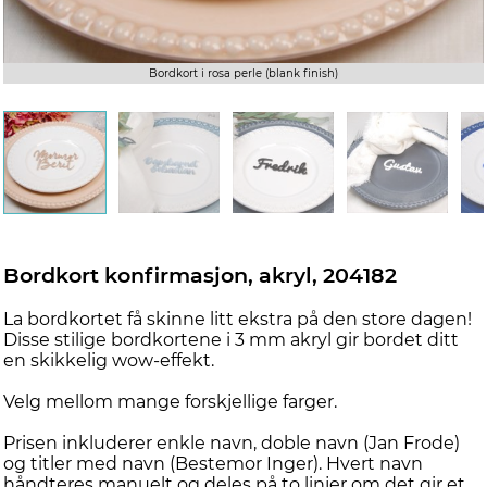
Bordkort i rosa perle (blank finish)
Bordkort konfirmasjon, akryl, 204182
La bordkortet få skinne litt ekstra på den store dagen!
Disse stilige bordkortene i 3 mm akryl gir bordet ditt
en skikkelig wow-effekt.
Velg mellom mange forskjellige farger.
Prisen inkluderer enkle navn, doble navn (Jan Frode)
og titler med navn (Bestemor Inger). Hvert navn
håndteres manuelt og deles på to linjer om det gir et