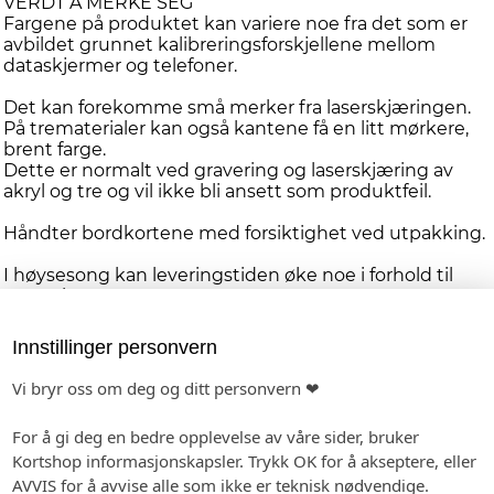
VERDT Å MERKE SEG
Fargene på produktet kan variere noe fra det som er
avbildet grunnet kalibreringsforskjellene mellom
dataskjermer og telefoner.
Det kan forekomme små merker fra laserskjæringen.
På trematerialer kan også kantene få en litt mørkere,
brent farge.
Dette er normalt ved gravering og laserskjæring av
akryl og tre og vil ikke bli ansett som produktfeil.
Håndter bordkortene med forsiktighet ved utpakking.
I høysesong kan leveringstiden øke noe i forhold til
normalen.
Innstillinger personvern
Personlig tilpasning
Vi bryr oss om deg og ditt personvern ❤
Våre designere gjør hver ordre unik, og vi har dermed ingen
For å gi deg en bedre opplevelse av våre sider, bruker
automatisk forhåndsvisning. Mail med link til din forhåndsvisning
Kortshop informasjonskapsler. Trykk OK for å akseptere, eller
sendes i løpet av 2-3 virkedager etter fullført ordre
AVVIS for å avvise alle som ikke er teknisk nødvendige.
-
Format: 82 x 104 mm
Minimumsbestilling: 10