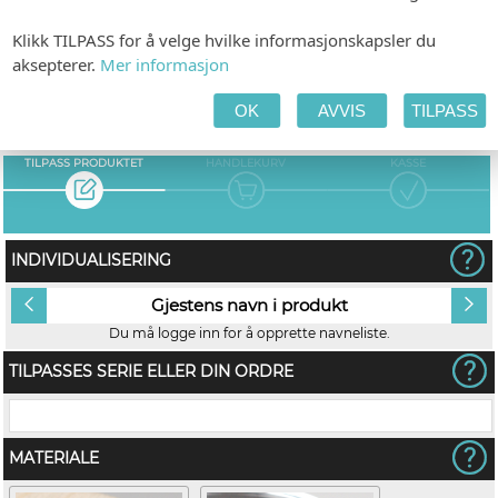
Forhåndsvisning etter 1-2 dager. Produksjon innen 1 uke etter godkjenning.
Klikk TILPASS for å velge hvilke informasjonskapsler du
aksepterer.
Mer informasjon
kr 36,00
pr. stk.
OK
AVVIS
TILPASS
TILPASS PRODUKTET
HANDLEKURV
KASSE
INDIVIDUALISERING
Gjestens navn i produkt
Du må logge inn for å opprette navneliste.
TILPASSES SERIE ELLER DIN ORDRE
MATERIALE