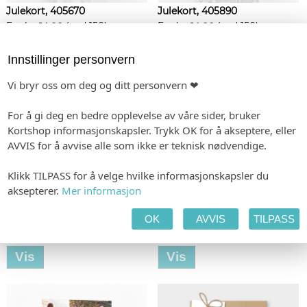
Julekort, 405670
Julekort, 405890
Fra kr.
14,00
(ved 150)
Fra kr.
14,00
(ved 150)
Vis
Vis
Innstillinger personvern
Vi bryr oss om deg og ditt personvern ❤
For å gi deg en bedre opplevelse av våre sider, bruker
Kortshop informasjonskapsler. Trykk OK for å akseptere, eller
AVVIS for å avvise alle som ikke er teknisk nødvendige.
Klikk TILPASS for å velge hvilke informasjonskapsler du
aksepterer.
Mer informasjon
OK
AVVIS
TILPASS
Julekort, 406010
Julekort, 405970
Fra kr.
14,00
(ved 150)
Fra kr.
17,00
(ved 150)
Vis
Vis